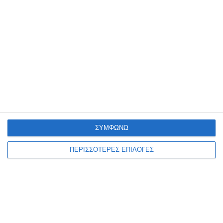
Ίσως Σας Ενδιαφέρει
ΣΥΜΦΩΝΩ
ΠΕΡΙΣΣΟΤΕΡΕΣ ΕΠΙΛΟΓΕΣ
Δ. Δέλτα: Αυτές είναι οι εορταστικές
εκδηλώσεις για την 28η Οκτωβρίου
27 Οκτωβρίου 2023