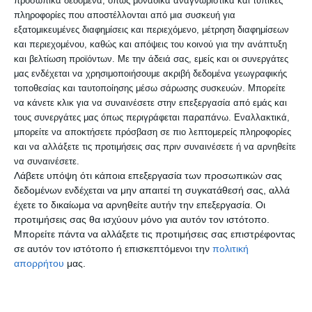
προσωπικά δεδομένα, όπως μοναδικά αναγνωριστικά και τυπικές
αποκλεισμός κυκλοφορίας στην Ανατολική
πληροφορίες που αποστέλλονται από μια συσκευή για
εξατομικευμένες διαφημίσεις και περιεχόμενο, μέτρηση διαφημίσεων
Εσωτερική Περιφερειακή Οδό, στο ρεύμα
και περιεχομένου, καθώς και απόψεις του κοινού για την ανάπτυξη
πορείας προς Ανατολικά, μεταξύ των
και βελτίωση προϊόντων.
Με την άδειά σας, εμείς και οι συνεργάτες
μας ενδέχεται να χρησιμοποιήσουμε ακριβή δεδομένα γεωγραφικής
Ανισόπεδων Κόμβων Κ5 (Παπαγεωργίου)
τοποθεσίας και ταυτοποίησης μέσω σάρωσης συσκευών. Μπορείτε
και Κ6 (Μετεώρων).
να κάνετε κλικ για να συναινέσετε στην επεξεργασία από εμάς και
τους συνεργάτες μας όπως περιγράφεται παραπάνω. Εναλλακτικά,
μπορείτε να αποκτήσετε πρόσβαση σε πιο λεπτομερείς πληροφορίες
Συγκεκριμένα:
και να αλλάξετε τις προτιμήσεις σας πριν συναινέσετε ή να αρνηθείτε
να συναινέσετε.
Λάβετε υπόψη ότι κάποια επεξεργασία των προσωπικών σας
– Θα διακοπεί πλήρως η κυκλοφορία όλων
δεδομένων ενδέχεται να μην απαιτεί τη συγκατάθεσή σας, αλλά
των οχημάτων στην Εσωτερική
έχετε το δικαίωμα να αρνηθείτε αυτήν την επεξεργασία. Οι
προτιμήσεις σας θα ισχύουν μόνο για αυτόν τον ιστότοπο.
Περιφερειακή Οδό Θεσσαλονίκης,
στο
Μπορείτε πάντα να αλλάξετε τις προτιμήσεις σας επιστρέφοντας
ρεύμα πορείας προς Ανατολικά
σε αυτόν τον ιστότοπο ή επισκεπτόμενοι την
πολιτική
απορρήτου
μας.
(οχήματα διερχόμενα από ΤΙΤΑΝ),
στο
ύψος του Κλάδου εξόδου προς Ευκαρπία