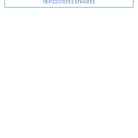
ΠΕΡΙΣΣΟΤΕΡΕΣ ΕΠΙΛΟΓΕΣ
1ο Axios Running Festival: Ξεχωριστή
καταπράσινη δρομική πρόταση στο
πανέμορφο φυσικό τοπίο του Αξιού!
18 Μαΐου 2023