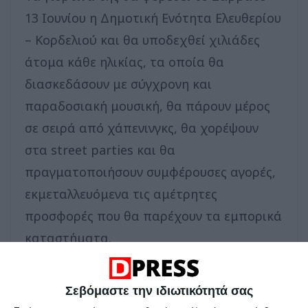
13 Ιουνίου η Δημοτική Ενότητα Ελευθερίου
– Κορδελιού και θα υποδεχθεί χιλιάδες
άτομα κάθε ηλικίας, τα οποία θα
διασκεδάσουν με σύγχρονη και
παραδοσιακή μουσική, θα πάρουν μέρος
σε σειρά από χάπενινγκς, θα χορέψουν
στα street parties και θα
πραγματοποιήσουν συμφέρουσες αγορές,
εκμεταλλευόμενα τις αμέτρητες
προσφορές που θα παρέχουν τα εμπορικά
καταστήματα.
Η γιορτή της αγοράς, η Λευκή Νύχτα, η
Σεβόμαστε την ιδιωτικότητά σας
οποία πραγματοποιείται για 4η συνεχή