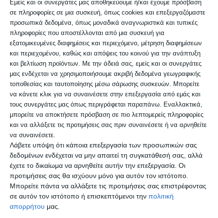
Εμείς και οι συνεργάτες μας αποθηκεύουμε ή/και έχουμε πρόσβαση
χρονιά στο Ελευθέριο – Κορδελιό, πλέον
σε πληροφορίες σε μια συσκευή, όπως cookies και επεξεργαζόμαστε
προσωπικά δεδομένα, όπως μοναδικά αναγνωριστικά και τυπικές
αποτελεί έναν πολύ επιτυχημένο θεσμό,
πληροφορίες που αποστέλλονται από μια συσκευή για
με τεράστιο αριθμό επισκεπτών κάθε
εξατομικευμένες διαφημίσεις και περιεχόμενο, μέτρηση διαφημίσεων
και περιεχομένου, καθώς και απόψεις του κοινού για την ανάπτυξη
χρόνο και στις δύο δημοτικές ενότητες
και βελτίωση προϊόντων.
Με την άδειά σας, εμείς και οι συνεργάτες
Κορδελιού – Ευόσμου.
μας ενδέχεται να χρησιμοποιήσουμε ακριβή δεδομένα γεωγραφικής
τοποθεσίας και ταυτοποίησης μέσω σάρωσης συσκευών. Μπορείτε
να κάνετε κλικ για να συναινέσετε στην επεξεργασία από εμάς και
Η 4η Λευκή Νύχτα Ελευθερίου – Κορδελιού
τους συνεργάτες μας όπως περιγράφεται παραπάνω. Εναλλακτικά,
μπορείτε να αποκτήσετε πρόσβαση σε πιο λεπτομερείς πληροφορίες
αποτελεί προϊόν συνεργασίας του Δήμου
και να αλλάξετε τις προτιμήσεις σας πριν συναινέσετε ή να αρνηθείτε
Κορδελιού – Ευόσμου και του Εμπορικού
να συναινέσετε.
Λάβετε υπόψη ότι κάποια επεξεργασία των προσωπικών σας
Συλλόγου Ελευθερίου – Κορδελιού και θα
δεδομένων ενδέχεται να μην απαιτεί τη συγκατάθεσή σας, αλλά
πραγματοποιηθεί το Σάββατο 13 Ιουνίου,
έχετε το δικαίωμα να αρνηθείτε αυτήν την επεξεργασία. Οι
προτιμήσεις σας θα ισχύουν μόνο για αυτόν τον ιστότοπο.
από τις 6:00 το απόγευμα έως τα
Μπορείτε πάντα να αλλάξετε τις προτιμήσεις σας επιστρέφοντας
μεσάνυχτα, στις οδούς Ανδρέα
σε αυτόν τον ιστότοπο ή επισκεπτόμενοι την
πολιτική
απορρήτου
μας.
Παπανδρέου, Κωνσταντίνου Καραμανλή