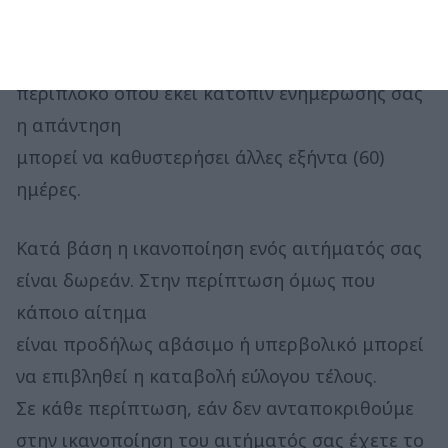
σας , εκτός εάν
το αίτημα είναι ασυνήθιστα μεγάλο και
περίπλοκο όπου εκεί κατόπιν ενημέρωσής σας
η απάντηση
μπορεί να καθυστερήσει άλλες εξήντα (60)
ημέρες.
Κατά βάση η ικανοποίηση ενός αιτήματός σας
είναι δωρεάν. Στην περίπτωση όμως που
κάποιο αίτημα
είναι προδήλως αβάσιμο ή υπερβολικό μπορεί
να επιβληθεί η καταβολή εύλογου τέλους.
Σε κάθε περίπτωση, εάν δεν ανταποκριθούμε
στην ικανοποίηση του αιτήματός σας έχετε το