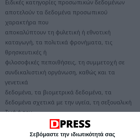
Ειδικές κατηγορίες προσωπικών δεδομένων
αποτελούν τα δεδομένα προσωπικού
χαρακτήρα που
αποκαλύπτουν τη φυλετική ή εθνοτική
καταγωγή, τα πολιτικά φρονήματα, τις
θρησκευτικές ή
φιλοσοφικές πεποιθήσεις, τη συμμετοχή σε
συνδικαλιστική οργάνωση, καθώς και τα
γενετικά
δεδομένα, τα βιομετρικά δεδομένα, τα
δεδομένα σχετικά με την υγεία, τη σεξουαλική
ζωή ή τον
γενετήσιο προσανατολισμό ενός ατόμου.
Σεβόμαστε την ιδιωτικότητά σας