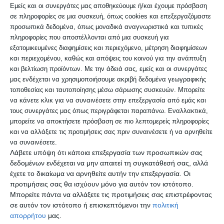
ΕΠΕΞΕΡΓΑΣΙΑ ΠΡΟΣΩΠΙΚΩΝ ΔΕΔΟΜΕΝΩΝ
Εμείς και οι συνεργάτες μας αποθηκεύουμε ή/και έχουμε πρόσβαση
σε πληροφορίες σε μια συσκευή, όπως cookies και επεξεργαζόμαστε
προσωπικά δεδομένα, όπως μοναδικά αναγνωριστικά και τυπικές
Επεξεργασία προσωπικών δεδομένων αποτελεί
πληροφορίες που αποστέλλονται από μια συσκευή για
κάθε πράξη ή σειρά πράξεων που
εξατομικευμένες διαφημίσεις και περιεχόμενο, μέτρηση διαφημίσεων
και περιεχομένου, καθώς και απόψεις του κοινού για την ανάπτυξη
πραγματοποιείται με
και βελτίωση προϊόντων.
Με την άδειά σας, εμείς και οι συνεργάτες
ή χωρίς τη χρήση αυτοματοποιημένων μέσων,
μας ενδέχεται να χρησιμοποιήσουμε ακριβή δεδομένα γεωγραφικής
τοποθεσίας και ταυτοποίησης μέσω σάρωσης συσκευών. Μπορείτε
σε δεδομένα προσωπικού χαρακτήρα ή σε
να κάνετε κλικ για να συναινέσετε στην επεξεργασία από εμάς και
σύνολα
τους συνεργάτες μας όπως περιγράφεται παραπάνω. Εναλλακτικά,
μπορείτε να αποκτήσετε πρόσβαση σε πιο λεπτομερείς πληροφορίες
δεδομένων προσωπικού χαρακτήρα, όπως η
και να αλλάξετε τις προτιμήσεις σας πριν συναινέσετε ή να αρνηθείτε
συλλογή, η καταχώριση, η οργάνωση, η
να συναινέσετε.
Λάβετε υπόψη ότι κάποια επεξεργασία των προσωπικών σας
διάρθρωση, η
δεδομένων ενδέχεται να μην απαιτεί τη συγκατάθεσή σας, αλλά
έχετε το δικαίωμα να αρνηθείτε αυτήν την επεξεργασία. Οι
προτιμήσεις σας θα ισχύουν μόνο για αυτόν τον ιστότοπο.
αποθήκευση, η προσαρμογή ή η μεταβολή, η
Μπορείτε πάντα να αλλάξετε τις προτιμήσεις σας επιστρέφοντας
ανάκτηση, η αναζήτηση πληροφοριών, η
σε αυτόν τον ιστότοπο ή επισκεπτόμενοι την
πολιτική
απορρήτου
μας.
χρήση, η