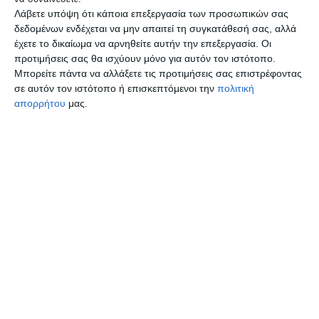
Λάβετε υπόψη ότι κάποια επεξεργασία των προσωπικών σας
δεδομένων ενδέχεται να μην απαιτεί τη συγκατάθεσή σας, αλλά
έχετε το δικαίωμα να αρνηθείτε αυτήν την επεξεργασία. Οι
προτιμήσεις σας θα ισχύουν μόνο για αυτόν τον ιστότοπο.
Μπορείτε πάντα να αλλάξετε τις προτιμήσεις σας επιστρέφοντας
σε αυτόν τον ιστότοπο ή επισκεπτόμενοι την
πολιτική
απορρήτου
μας.
ΔΗΜΟΙ - ΠΕΡΙΦΕΡΕΙΕΣ
21 Ιουλίου 2026
DELTA PRESS
ΓΙΟΥΤΙΚΑΣ
,
ΔΑΣΟΣ
,
ΚΑΥΣΩΝΑΣ
,
ΠΚΜ
,
ΠΥΡΚΑΓΙΑ
,
ΣΕΙΧ ΣΟΥ
8 λεπτά ανάγνωσης
Απαγορευση κυκλοφορίας στο
Σέιχ Σου και δασικές εκτάσεις
Ωραιοκάστρου και Θέρμης