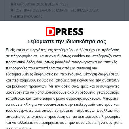
4 Αυγούστου 2026
DELTA PRESS
ΓΙΟΥΤΙΚΑΣ
,
ΘΕΣΣΑΛΟΝΙΚΗ
,
ΜΑΘΗΤΕΣ
,
ΠΚΜ
,
ΣΧΟΛΕΙΑ
1 λεπτά ανάγνωσης
Εγκρίθηκε η αύξηση της
ελάχιστης αποζημίωσης για
Σεβόμαστε την ιδιωτικότητά σας
τα σχολικά δρομολόγια που
Εμείς και οι συνεργάτες μας αποθηκεύουμε ή/και έχουμε πρόσβαση
ζήτησε από τα Υπουργεία η
σε πληροφορίες σε μια συσκευή, όπως cookies και επεξεργαζόμαστε
Αντιπεριφέρεια Θεσσαλονίκης
προσωπικά δεδομένα, όπως μοναδικά αναγνωριστικά και τυπικές
πληροφορίες που αποστέλλονται από μια συσκευή για
εξατομικευμένες διαφημίσεις και περιεχόμενο, μέτρηση διαφημίσεων
Θετική εξέλιξη στο μείζον ζήτημα των
και περιεχομένου, καθώς και απόψεις του κοινού για την ανάπτυξη
σχολικών δρομολογίων για τη μεταφορά
και βελτίωση προϊόντων.
Με την άδειά σας, εμείς και οι συνεργάτες
μας ενδέχεται να χρησιμοποιήσουμε ακριβή δεδομένα γεωγραφικής
16,500 μαθητών, καθώς τα συναρμόδια
τοποθεσίας και ταυτοποίησης μέσω σάρωσης συσκευών. Μπορείτε
Υπουργεία αποδέχτηκαν και ενέκριναν
να κάνετε κλικ για να συναινέσετε στην επεξεργασία από εμάς και
τους συνεργάτες μας όπως περιγράφεται παραπάνω. Εναλλακτικά,
μπορείτε να αποκτήσετε πρόσβαση σε πιο λεπτομερείς πληροφορίες
και να αλλάξετε τις προτιμήσεις σας πριν συναινέσετε ή να αρνηθείτε
να συναινέσετε.