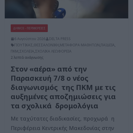
ΔΗΜΟΙ - ΠΕΡΙΦΕΡΕΙΕΣ
6 Αυγούστου 2026
DELTA PRESS
ΓΙΟΥΤΙΚΑΣ
,
ΘΕΣΣΑΛΟΝΙΚΗ
,
ΜΕΤΑΦΟΡΑ ΜΑΘΗΤΩΝ
,
ΠΑΙΔΕΙΑ
,
ΠΚΜ
,
ΣΧΟΛΕΙΑ
,
ΣΧΟΛΙΚΑ ΛΕΩΦΟΡΕΙΑ
2 λεπτά ανάγνωσης
Στον «αέρα» από την
Παρασκευή 7/8 ο νέος
διαγωνισμός της ΠΚΜ με τις
αυξημένες αποζημιώσεις για
τα σχολικά δρομολόγια
Με ταχύτατες διαδικασίες, προχωρά η
Περιφέρεια Κεντρικής Μακεδονίας στην