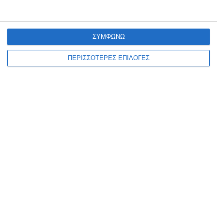
ΣΥΜΦΩΝΩ
ΠΕΡΙΣΣΟΤΕΡΕΣ ΕΠΙΛΟΓΕΣ
ΔΗΜΟΙ - ΠΕΡΙΦΕΡΕΙΕΣ
4 Ιουλίου 2026
DELTA PRESS
ΓΙΟΥΤΙΚΑΣ
,
ΘΕΣΣΑΛΟΝΙΚΗ
,
ΠΚΜ
,
ΣΕΙΧ ΣΟΥ
8 λεπτά ανάγνωσης
Απαγόρευση κυκλοφορίας στο
Σέιχ Σου, στις δασικές
εκτάσεις Ωραιοκάστρου,
Θέρμης και το Δασόκτημα
Πανοράματος
Λόγω υψηλού κινδύνου εκδήλωσης δασικής
πυρκαγιάς (Κατηγορία Κινδύνου