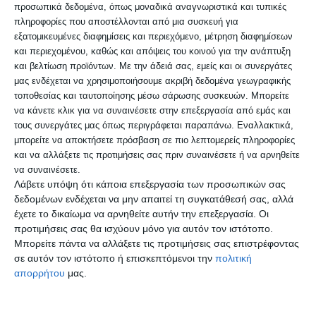
προσωπικά δεδομένα, όπως μοναδικά αναγνωριστικά και τυπικές
διευκόλυνση και προστασία του συνόλου
πληροφορίες που αποστέλλονται από μια συσκευή για
εξατομικευμένες διαφημίσεις και περιεχόμενο, μέτρηση διαφημίσεων
των χρηστών των οδικών δικτύων (πεζών
και περιεχομένου, καθώς και απόψεις του κοινού για την ανάπτυξη
και οχημάτων), στην τήρηση του Κώδικα
και βελτίωση προϊόντων.
Με την άδειά σας, εμείς και οι συνεργάτες
μας ενδέχεται να χρησιμοποιήσουμε ακριβή δεδομένα γεωγραφικής
Οδικής Κυκλοφορίας, καθώς και στη
τοποθεσίας και ταυτοποίησης μέσω σάρωσης συσκευών. Μπορείτε
μείωση των τροχαίων ατυχημάτων,
να κάνετε κλικ για να συναινέσετε στην επεξεργασία από εμάς και
τους συνεργάτες μας όπως περιγράφεται παραπάνω. Εναλλακτικά,
συγκροτεί συνεργεία τροχονομικών
μπορείτε να αποκτήσετε πρόσβαση σε πιο λεπτομερείς πληροφορίες
ελέγχων και πραγματοποιεί στοχευμένες
και να αλλάξετε τις προτιμήσεις σας πριν συναινέσετε ή να αρνηθείτε
να συναινέσετε.
αστυνομικές δράσεις σε διάφορες
Λάβετε υπόψη ότι κάποια επεξεργασία των προσωπικών σας
περιοχές της Θεσσαλονίκης.
δεδομένων ενδέχεται να μην απαιτεί τη συγκατάθεσή σας, αλλά
έχετε το δικαίωμα να αρνηθείτε αυτήν την επεξεργασία. Οι
προτιμήσεις σας θα ισχύουν μόνο για αυτόν τον ιστότοπο.
Στο πλαίσιο αυτό, αστυνομικοί της
Μπορείτε πάντα να αλλάξετε τις προτιμήσεις σας επιστρέφοντας
σε αυτόν τον ιστότοπο ή επισκεπτόμενοι την
πολιτική
Διεύθυνσης Τροχαίας Θεσσαλονίκης, κατά
απορρήτου
μας.
το τελευταίο 24ωρο, πραγματοποίησαν
ειδική επιχειρησιακή δράση σε διάφορες