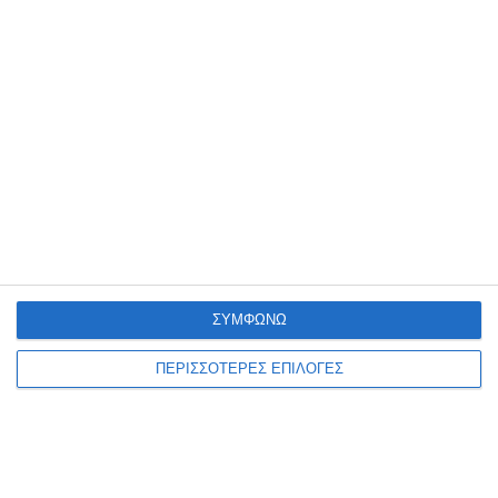
φυλακών Διαβατών
Ίσως Σας Ενδιαφέρει
ΣΥΜΦΩΝΩ
ΠΕΡΙΣΣΟΤΕΡΕΣ ΕΠΙΛΟΓΕΣ
Με 89.000 θεατές και επισκέπτες
ολοκληρώθηκε το 65ο Φεστιβάλ
Κινηματογράφου
18 Νοεμβρίου 2024