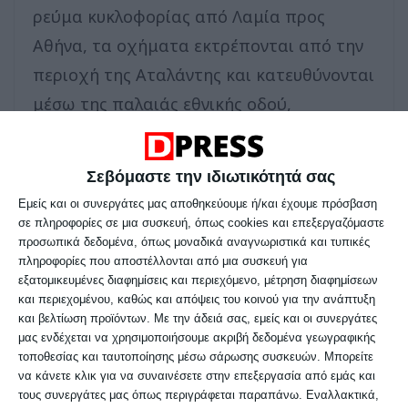
ρεύμα κυκλοφορίας από Λαμία προς
Αθήνα, τα οχήματα εκτρέπονται από την
περιοχή της Αταλάντης και κατευθύνονται
μέσω της παλαιάς εθνικής οδού,
ακολουθώντας τη διαδρομή Καλαπόδι –
Παλαιός Λεβέντης, συνεχίζοντας προς
Σεβόμαστε την ιδιωτικότητά σας
Ορχομενό, Λιβαδειά και Θήβα, για να
Εμείς και οι συνεργάτες μας αποθηκεύουμε ή/και έχουμε πρόσβαση
επανέλθουν στην εθνική οδό Αθηνών-
σε πληροφορίες σε μια συσκευή, όπως cookies και επεξεργαζόμαστε
προσωπικά δεδομένα, όπως μοναδικά αναγνωριστικά και τυπικές
Λαμίας στη Ριτσώνα, στο 75ό χιλιόμετρο.
πληροφορίες που αποστέλλονται από μια συσκευή για
εξατομικευμένες διαφημίσεις και περιεχόμενο, μέτρηση διαφημίσεων
και περιεχομένου, καθώς και απόψεις του κοινού για την ανάπτυξη
Όσον αφορά το ρεύμα ανόδου προς
και βελτίωση προϊόντων.
Με την άδειά σας, εμείς και οι συνεργάτες
Λαμία, η εκτροπή της κυκλοφορίας
μας ενδέχεται να χρησιμοποιήσουμε ακριβή δεδομένα γεωγραφικής
τοποθεσίας και ταυτοποίησης μέσω σάρωσης συσκευών. Μπορείτε
πραγματοποιείται από το ύψος της
να κάνετε κλικ για να συναινέσετε στην επεξεργασία από εμάς και
Ριτσώνας. Τα οχήματα κατευθύνονται
τους συνεργάτες μας όπως περιγράφεται παραπάνω. Εναλλακτικά,