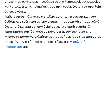
μπορείτε να αποκτήσετε πρόσβαση σε πιο λεπτομερείς πληροφορίες
μέσω Θήβας και Λιβαδειάς, με τελικό
και να αλλάξετε τις προτιμήσεις σας πριν συναινέσετε ή να αρνηθείτε
σημείο, μέχρι στιγμής, την περιοχή του
να συναινέσετε.
Λάβετε υπόψη ότι κάποια επεξεργασία των προσωπικών σας
Μπράλου.
δεδομένων ενδέχεται να μην απαιτεί τη συγκατάθεσή σας, αλλά
έχετε το δικαίωμα να αρνηθείτε αυτήν την επεξεργασία. Οι
προτιμήσεις σας θα ισχύουν μόνο για αυτόν τον ιστότοπο.
Δεν αποκλείεται, σύμφωνα με
Μπορείτε πάντα να αλλάξετε τις προτιμήσεις σας επιστρέφοντας
πληροφορίες, να υπάρξουν νεότερες
σε αυτόν τον ιστότοπο ή επισκεπτόμενοι την
πολιτική
απορρήτου
μας.
κυκλοφοριακές ρυθμίσεις, ανάλογα με την
εξέλιξη των κινητοποιήσεων.
Συνεχίζονται οι κινητοποιήσεις των
αγροτών στο μπλόκο της Νίκαιας
Συνεχίζουν τις κινητοποιήσεις τους οι
αγρότες του μπλόκου της Νίκαιας
παραμένοντας στην Εθνική οδό Αθηνών