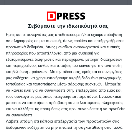
Οι κόκκινοι της Χαλάστρας ήταν καλύτεροι
στη μεγαλύτερη διάρκεια της
Σεβόμαστε την ιδιωτικότητά σας
αναμέτρησης, αλλά βρέθηκαν πίσω στο
Εμείς και οι συνεργάτες μας αποθηκεύουμε ή/και έχουμε πρόσβαση
σκορ στο 11’. Η ομάδα του Ηλία Σαπάνη
σε πληροφορίες σε μια συσκευή, όπως cookies και επεξεργαζόμαστε
προσωπικά δεδομένα, όπως μοναδικά αναγνωριστικά και τυπικές
ισοφάρισε στο 37’ με κεφαλιά του
πληροφορίες που αποστέλλονται από μια συσκευή για
Σαρβανίδη έπειτα από κόρνερ. Ο
εξατομικευμένες διαφημίσεις και περιεχόμενο, μέτρηση διαφημίσεων
και περιεχομένου, καθώς και απόψεις του κοινού για την ανάπτυξη
Σαρβανίδης «χτύπησε» εκ νέου στο 50’,
και βελτίωση προϊόντων.
Με την άδειά σας, εμείς και οι συνεργάτες
πάλι με κεφαλιά, διαμορφώνοντας το
μας ενδέχεται να χρησιμοποιήσουμε ακριβή δεδομένα γεωγραφικής
τοποθεσίας και ταυτοποίησης μέσω σάρωσης συσκευών. Μπορείτε
τελικό 2-1 για την ομάδα του.
να κάνετε κλικ για να συναινέσετε στην επεξεργασία από εμάς και
τους συνεργάτες μας όπως περιγράφεται παραπάνω. Εναλλακτικά,
Η σύνθεση με την οποία αγωνίστηκε ο
μπορείτε να αποκτήσετε πρόσβαση σε πιο λεπτομερείς πληροφορίες
Καμπανιακός:
και να αλλάξετε τις προτιμήσεις σας πριν συναινέσετε ή να αρνηθείτε
να συναινέσετε.
Γιακουμής (20′ Σιώμος λ.τ.), Καθάριος Π.,
Λάβετε υπόψη ότι κάποια επεξεργασία των προσωπικών σας
δεδομένων ενδέχεται να μην απαιτεί τη συγκατάθεσή σας, αλλά
Κεχαγιάς, Βοσκόπουλος, Γιαννόπουλος (55′