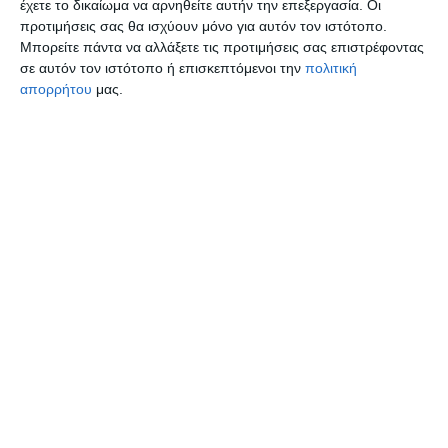
έχετε το δικαίωμα να αρνηθείτε αυτήν την επεξεργασία. Οι
Μπουτζίκος), Προσκυνητόπουλος (60′
προτιμήσεις σας θα ισχύουν μόνο για αυτόν τον ιστότοπο.
Μπορείτε πάντα να αλλάξετε τις προτιμήσεις σας επιστρέφοντας
Μανιός), Ταΐρης, Σαρβανίδης, Ιγνατίδης,
σε αυτόν τον ιστότοπο ή επισκεπτόμενοι την
πολιτική
απορρήτου
μας.
Ξανθόπουλος, Καράμπελας
Δείτε τα στιγμιότυπα της αναμέτρησης:
Δείτε ακόμη: