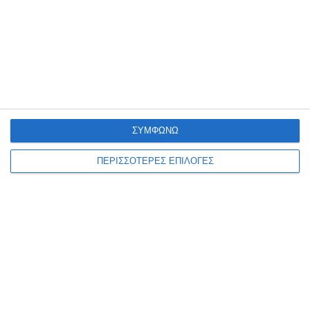
Ίσως Σας Ενδιαφέρει
ΣΥΜΦΩΝΩ
ΠΕΡΙΣΣΟΤΕΡΕΣ ΕΠΙΛΟΓΕΣ
Εργασίες συντήρησης στην ΕΟ Θεσσαλονίκης
– Ν. Μουδανιών από τη Δευτέρα 4/5
1 Μαΐου 2026