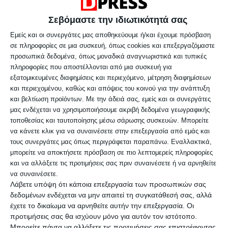
αναμένεται να πραγματοποιηθεί σήμερα.
Σεβόμαστε την ιδιωτικότητά σας
Ειδικότερα, όπως επεσήμανε: «Από την
Εμείς και οι συνεργάτες μας αποθηκεύουμε ή/και έχουμε πρόσβαση
σε πληροφορίες σε μια συσκευή, όπως cookies και επεξεργαζόμαστε
πρώτη στιγμή ήταν ξεκάθαρο ότι η
προσωπικά δεδομένα, όπως μοναδικά αναγνωριστικά και τυπικές
πληροφορίες που αποστέλλονται από μια συσκευή για
κυβέρνηση επιλέγει τον διάλογο, αλλά
εξατομικευμένες διαφημίσεις και περιεχόμενο, μέτρηση διαφημίσεων
χωρίς εύκολες υποσχέσεις και χωρίς
και περιεχομένου, καθώς και απόψεις του κοινού για την ανάπτυξη
και βελτίωση προϊόντων.
Με την άδειά σας, εμείς και οι συνεργάτες
κινήσεις που θα υπονόμευαν τη συνολική
μας ενδέχεται να χρησιμοποιήσουμε ακριβή δεδομένα γεωγραφικής
προσπάθεια σταθερότητας της
τοποθεσίας και ταυτοποίησης μέσω σάρωσης συσκευών. Μπορείτε
να κάνετε κλικ για να συναινέσετε στην επεξεργασία από εμάς και
οικονομίας. Την περασμένη Τρίτη είχα μια
τους συνεργάτες μας όπως περιγράφεται παραπάνω. Εναλλακτικά,
ουσιαστική και ειλικρινή συζήτηση με
μπορείτε να αποκτήσετε πρόσβαση σε πιο λεπτομερείς πληροφορίες
και να αλλάξετε τις προτιμήσεις σας πριν συναινέσετε ή να αρνηθείτε
εκπροσώπους των αγροτών, στη διάρκεια
να συναινέσετε.
της οποίας ακούστηκαν όλες οι απόψεις
Λάβετε υπόψη ότι κάποια επεξεργασία των προσωπικών σας
δεδομένων ενδέχεται να μην απαιτεί τη συγκατάθεσή σας, αλλά
και εξετάστηκαν προτάσεις με βάση τις
έχετε το δικαίωμα να αρνηθείτε αυτήν την επεξεργασία. Οι
πραγματικές δυνατότητες της οικονομίας.
προτιμήσεις σας θα ισχύουν μόνο για αυτόν τον ιστότοπο.
Μπορείτε πάντα να αλλάξετε τις προτιμήσεις σας επιστρέφοντας