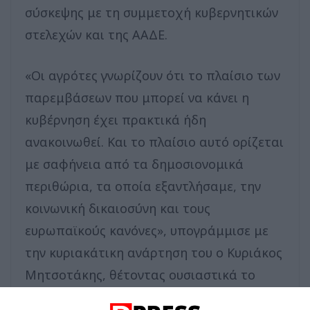
σύσκεψης με τη συμμετοχή κυβερνητικών
στελεχών και της ΑΑΔΕ.
«Οι αγρότες γνωρίζουν ότι το πλαίσιο των
παρεμβάσεων που μπορεί να κάνει η
κυβέρνηση έχει πρακτικά ήδη
ανακοινωθεί. Και το πλαίσιο αυτό ορίζεται
με σαφήνεια από τα δημοσιονομικά
περιθώρια, τα οποία εξαντλήσαμε, την
κοινωνική δικαιοσύνη και τους
ευρωπαϊκούς κανόνες», υπογράμμισε με
την κυριακάτικη ανάρτηση του ο Κυριάκος
Μητσοτάκης, θέτοντας ουσιαστικά το
πλαίσιο ενόψει της συζήτησης που