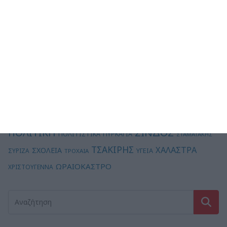
ΔΗΜΟΣ
ΚΟΡΔΕΛΙΟΥ - ΕΥΟΣΜΟΥ
ΩΡΑΙΟΚΑΣΤΡΟΥ
ΕΚΛΟΓΕΣ
ΔΙΑΒΑΤΑ
ΕΡΓΑΣΙΕΣ
ΘΕΣΣΑΛΟΝΙΚΗ
ΙΩΑΝΝΙΔΗΣ
ΕΥΟΣΜΟΣ
ΚΑΙΡΟΣ
ΚΑΛΟΧΩΡΙ
ΚΑΚΟΚΑΙΡΙΑ
ΚΑΜΠΑΝΙΑΚΟΣ
ΚΟΡΟΝΟΪΟΣ
ΚΠΟΔΔ
ΜΠΙΣΜΠΙΝΑ
ΟΙΚΟΝΟΜΙΑ
ΝΔ
ΜΗΤΣΟΤΑΚΗΣ
ΜΟΥΣΙΚΗ
ΠΚΜ
ΠΟΔΟΣΦΑΙΡΟ
ΠΕΡΙΒΑΛΛΟΝ
ΠΑΙΔΕΙΑ
ΠΑΣΟΚ
ΣΙΝΔΟΣ
ΠΟΛΙΤΙΚΗ
ΠΟΛΙΤΙΣΤΙΚΑ
ΠΥΡΚΑΓΙΑ
ΣΤΑΜΑΤΑΚΗΣ
ΤΣΑΚΙΡΗΣ
ΧΑΛΑΣΤΡΑ
ΣΧΟΛΕΙΑ
ΥΓΕΙΑ
ΣΥΡΙΖΑ
ΤΡΟΧΑΙΑ
ΩΡΑΙΟΚΑΣΤΡΟ
ΧΡΙΣΤΟΥΓΕΝΝΑ