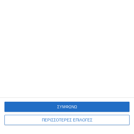
Αιματηρό επεισόδιο μεταξύ Αφγανών στη
δομή προσφύγων των Διαβατών
29 Μαρτίου 2021
ΣΥΜΦΩΝΩ
ΠΕΡΙΣΣΟΤΕΡΕΣ ΕΠΙΛΟΓΕΣ
Δ. Μπάσης και χορωδίες του Ωραιοκάστρου