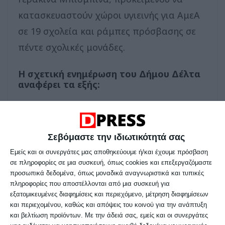
κατασκευαστούν χώροι υγιεινής για ΑμεΑ
σε 19 σχολεία και ράμπες πρόσβασης σε
πέντε σχολικές μονάδες.
Η σχετική ενημέρωση του Δήμου Δέλτα
αναφέρει τα εξής:
Ο Δήμος Δέλτα προχωρά στην υλοποίηση
του έργου «Κατασκευή Ραμπών και Χώρων
Σεβόμαστε την ιδιωτικότητά σας
Υγιεινής για την Πρόσβαση και την
Εμείς και οι συνεργάτες μας αποθηκεύουμε ή/και έχουμε πρόσβαση
Εξυπηρέτηση ΑμεΑ σε Σχολικές Μονάδες
σε πληροφορίες σε μια συσκευή, όπως cookies και επεξεργαζόμαστε
του Δήμου Δέλτα», με στόχο τη
προσωπικά δεδομένα, όπως μοναδικά αναγνωριστικά και τυπικές
πληροφορίες που αποστέλλονται από μια συσκευή για
δημιουργία ενός πιο προσβάσιμου και
εξατομικευμένες διαφημίσεις και περιεχόμενο, μέτρηση διαφημίσεων
συμπεριληπτικού σχολικού περιβάλλοντος
και περιεχομένου, καθώς και απόψεις του κοινού για την ανάπτυξη
και βελτίωση προϊόντων.
Με την άδειά σας, εμείς και οι συνεργάτες
για όλους τους μαθητές.