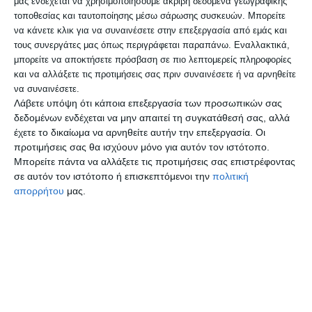
μας ενδέχεται να χρησιμοποιήσουμε ακριβή δεδομένα γεωγραφικής
τοποθεσίας και ταυτοποίησης μέσω σάρωσης συσκευών. Μπορείτε
να κάνετε κλικ για να συναινέσετε στην επεξεργασία από εμάς και
Το έργο περιλαμβάνει την κατασκευή
τους συνεργάτες μας όπως περιγράφεται παραπάνω. Εναλλακτικά,
χώρων υγιεινής ΑμεΑ σε 19 σχολικά κτίρια
μπορείτε να αποκτήσετε πρόσβαση σε πιο λεπτομερείς πληροφορίες
και να αλλάξετε τις προτιμήσεις σας πριν συναινέσετε ή να αρνηθείτε
Πρωτοβάθμιας και Δευτεροβάθμιας
να συναινέσετε.
Εκπαίδευσης, καθώς και την κατασκευή
Λάβετε υπόψη ότι κάποια επεξεργασία των προσωπικών σας
δεδομένων ενδέχεται να μην απαιτεί τη συγκατάθεσή σας, αλλά
ραμπών πρόσβασης ΑμεΑ σε 5 σχολικές
έχετε το δικαίωμα να αρνηθείτε αυτήν την επεξεργασία. Οι
μονάδες, ενισχύοντας ουσιαστικά την
προτιμήσεις σας θα ισχύουν μόνο για αυτόν τον ιστότοπο.
Μπορείτε πάντα να αλλάξετε τις προτιμήσεις σας επιστρέφοντας
ισότιμη πρόσβαση στην εκπαίδευση.
σε αυτόν τον ιστότοπο ή επισκεπτόμενοι την
πολιτική
απορρήτου
μας.
Με παρεμβάσεις που ανταποκρίνονται
στις σύγχρονες ανάγκες των σχολείων μας,
επενδύουμε στην άρση των εμποδίων και
στη διαμόρφωση υποδομών που σέβονται
τα δικαιώματα όλων των παιδιών.