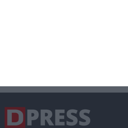
ΠΚΜ
ΠΟΔΟΣΦΑΙΡΟ
ΠΕΡΙΒΑΛΛΟΝ
ΠΑΙΔΕΙΑ
ΠΑΣΟΚ
ΣΙΝΔΟΣ
ΠΟΛΙΤΙΚΗ
ΠΟΛΙΤΙΣΤΙΚΑ
ΠΥΡΚΑΓΙΑ
ΣΤΑΜΑΤΑΚΗΣ
ΤΣΑΚΙΡΗΣ
ΧΑΛΑΣΤΡΑ
ΣΧΟΛΕΙΑ
ΥΓΕΙΑ
ΣΥΡΙΖΑ
ΤΡΟΧΑΙΑ
ΩΡΑΙΟΚΑΣΤΡΟ
ΧΡΙΣΤΟΥΓΕΝΝΑ