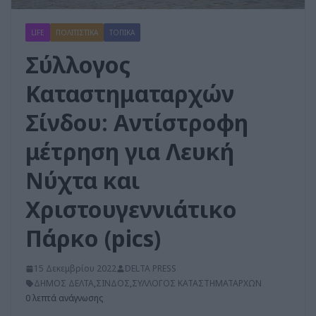
LIFE
ΠΟΛΙΤΙΣΤΙΚΑ
ΤΟΠΙΚΑ
Σύλλογος
Καταστηματαρχών
Σίνδου: Αντίστροφη
μέτρηση για Λευκή
Νύχτα και
Χριστουγεννιάτικο
Πάρκο (pics)
15 Δεκεμβρίου 2022
DELTA PRESS
ΔΗΜΟΣ ΔΕΛΤΑ
,
ΣΙΝΔΟΣ
,
ΣΥΛΛΟΓΟΣ ΚΑΤΑΣΤΗΜΑΤΑΡΧΩΝ
0 λεπτά ανάγνωσης