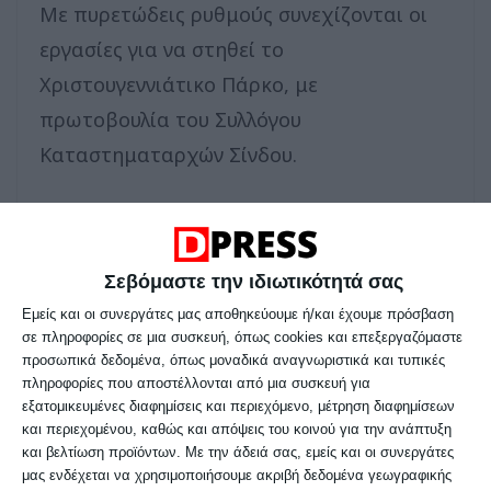
Με πυρετώδεις ρυθμούς συνεχίζονται οι
εργασίες για να στηθεί το
Χριστουγεννιάτικο Πάρκο, με
πρωτοβουλία του Συλλόγου
Καταστηματαρχών Σίνδου.
Χαρακτηριστικές είναι οι φωτογραφίες
που κατέγραψε με το φακό του ο Χρήστος
Σεβόμαστε την ιδιωτικότητά σας
Τσομπάνης και το
Sindos City
.
Εμείς και οι συνεργάτες μας αποθηκεύουμε ή/και έχουμε πρόσβαση
σε πληροφορίες σε μια συσκευή, όπως cookies και επεξεργαζόμαστε
Υπενθυμίζεται ότι ο Σύλλογος
προσωπικά δεδομένα, όπως μοναδικά αναγνωριστικά και τυπικές
πληροφορίες που αποστέλλονται από μια συσκευή για
Καταστηματαρχών Σίνδου έχει οργανώσει
εξατομικευμένες διαφημίσεις και περιεχόμενο, μέτρηση διαφημίσεων
μία σειρά εκδηλώσεων για να κάνει τα
και περιεχομένου, καθώς και απόψεις του κοινού για την ανάπτυξη
και βελτίωση προϊόντων.
Με την άδειά σας, εμείς και οι συνεργάτες
φετινά Χριστούγεννα μοναδικά για
μας ενδέχεται να χρησιμοποιήσουμε ακριβή δεδομένα γεωγραφικής