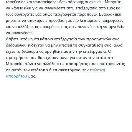
μικρούς και μεγάλους.
τοποθεσίας και ταυτοποίησης μέσω σάρωσης συσκευών. Μπορείτε
να κάνετε κλικ για να συναινέσετε στην επεξεργασία από εμάς και
τους συνεργάτες μας όπως περιγράφεται παραπάνω. Εναλλακτικά,
Οι
εκδηλώσεις στο Χριστουγεννιάτικο
μπορείτε να αποκτήσετε πρόσβαση σε πιο λεπτομερείς πληροφορίες
Πάρκο
ξεκινούν την Παρασκευή 16/12,
και να αλλάξετε τις προτιμήσεις σας πριν συναινέσετε ή να αρνηθείτε
να συναινέσετε.
ημέρα κατά την οποία έχει
Λάβετε υπόψη ότι κάποια επεξεργασία των προσωπικών σας
δεδομένων ενδέχεται να μην απαιτεί τη συγκατάθεσή σας, αλλά
προγραμματιστεί και η
Λευκή Νύχτα
, με
έχετε το δικαίωμα να αρνηθείτε αυτήν την επεξεργασία. Οι
τα καταστήματα να μένουν ανοικτά 21:00-
προτιμήσεις σας θα ισχύουν μόνο για αυτόν τον ιστότοπο.
Μπορείτε πάντα να αλλάξετε τις προτιμήσεις σας επιστρέφοντας
24:00, επιφυλάσσοντας τεράστιες
σε αυτόν τον ιστότοπο ή επισκεπτόμενοι την
πολιτική
προσφορές σε δημότες και επισκέπτες.
απορρήτου
μας.
Οι εκδηλώσεις θα συνεχιστούν έως και τις
8/1.