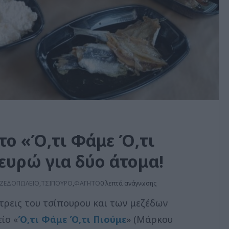
ο «Ό,τι Φάμε Ό,τι
 ευρώ για δύο άτομα!
ΖΕΔΟΠΩΛΕΙΟ
,
ΤΣΙΠΟΥΡΟ
,
ΦΑΓΗΤΟ
0 λεπτά ανάγνωσης
τρεις του τσίπουρου και των μεζέδων
ίο «
Ό,τι Φάμε Ό,τι Πιούμε
» (Μάρκου