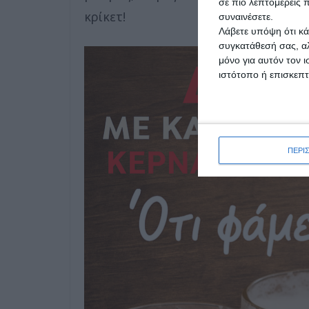
σε πιο λεπτομερείς π
κρίκετ!
συναινέσετε.
Λάβετε υπόψη ότι κά
συγκατάθεσή σας, αλ
μόνο για αυτόν τον 
ιστότοπο ή επισκεπ
ΠΕΡΙ