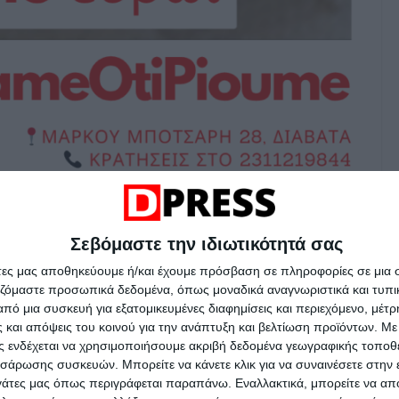
ή έξοδο με φίλους ή συναδέλφους, όπου θα
Σεβόμαστε την ιδιωτικότητά σας
κλεκτό τσίπουρο χωρίς να ξοδέψετε μια
άτες μας αποθηκεύουμε ή/και έχουμε πρόσβαση σε πληροφορίες σε μια
αζόμαστε προσωπικά δεδομένα, όπως μοναδικά αναγνωριστικά και τυπι
πό μια συσκευή για εξατομικευμένες διαφημίσεις και περιεχόμενο, μέτ
 και απόψεις του κοινού για την ανάπτυξη και βελτίωση προϊόντων.
Με 
 εξακολουθεί να «τρέχει» και ακόμη μία
ας ενδέχεται να χρησιμοποιήσουμε ακριβή δεδομένα γεωγραφικής τοποθε
ις της μπύρας, καθώς με κάθε πιατέλα
σάρωσης συσκευών. Μπορείτε να κάνετε κλικ για να συναινέσετε στην
ργάτες μας όπως περιγράφεται παραπάνω. Εναλλακτικά, μπορείτε να α
ε Ό,τι Πιούμε
» κερνάει δύο παγωμένες