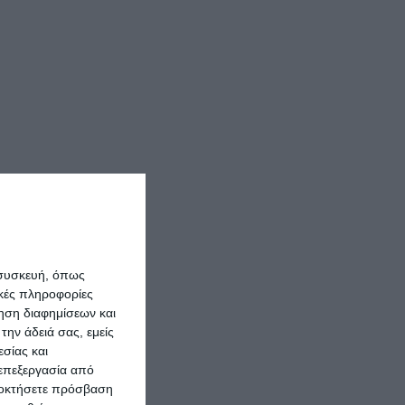
 συσκευή, όπως
κές πληροφορίες
ρηση διαφημίσεων και
την άδειά σας, εμείς
σίας και
 επεξεργασία από
ποκτήσετε πρόσβαση