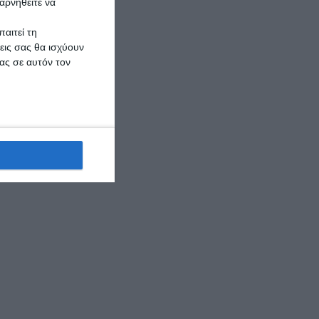
αρνηθείτε να
αιτεί τη
εις σας θα ισχύουν
ας σε αυτόν τον