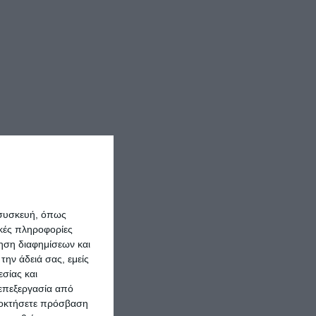
 συσκευή, όπως
κές πληροφορίες
ρηση διαφημίσεων και
την άδειά σας, εμείς
σίας και
 επεξεργασία από
ποκτήσετε πρόσβαση