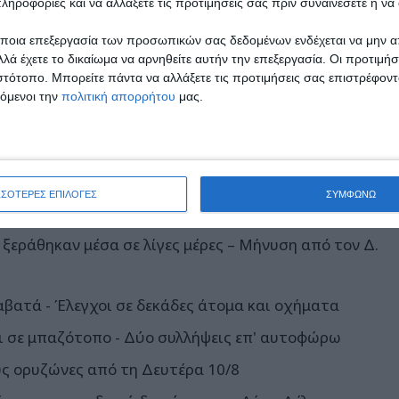
ληροφορίες και να αλλάξετε τις προτιμήσεις σας πριν συναινέσετε ή να 
ποια επεξεργασία των προσωπικών σας δεδομένων ενδέχεται να μην απ
λά έχετε το δικαίωμα να αρνηθείτε αυτήν την επεξεργασία. Οι προτιμήσ
ιστότοπο. Μπορείτε πάντα να αλλάξετε τις προτιμήσεις σας επιστρέφοντ
από
Δ. Ωραιοκάστρου: Τιμήθηκαν
τόμενοι την
πολιτική απορρήτου
μας.
συμβολικά εθελοντές αιμοδότες για
την πολύτιμη προσφορά τους
ΣΣΟΤΕΡΕΣ ΕΠΙΛΟΓΕΣ
ΣΥΜΦΩΝΩ
ξεράθηκαν μέσα σε λίγες μέρες – Μήνυση από τον Δ.
αβατά - Έλεγχοι σε δεκάδες άτομα και οχήματα
 σε μπαζότοπο - Δύο συλλήψεις επ' αυτοφώρω
υς ορυζώνες από τη Δευτέρα 10/8