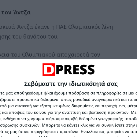
 τον Άντζα
σκευά Άντζα έκανε η ΠΑΕ Ολυμπιακός λίγη
σης του θανάτου του.
ένεια του Ολυμπιακού αποχαιρετά τον
η ανάρτηση και έπειτα καταλήγει «Τα
γένεια και στους οικείους του».
Σεβόμαστε την ιδιωτικότητά σας
άτες μας αποθηκεύουμε ή/και έχουμε πρόσβαση σε πληροφορίες σε μια
αζόμαστε προσωπικά δεδομένα, όπως μοναδικά αναγνωριστικά και τυπι
πό μια συσκευή για εξατομικευμένες διαφημίσεις και περιεχόμενο, μέτ
 και απόψεις του κοινού για την ανάπτυξη και βελτίωση προϊόντων.
Με 
ESS στο
Google News
και ενημερωθείτε για
ας ενδέχεται να χρησιμοποιήσουμε ακριβή δεδομένα γεωγραφικής τοποθε
υτική πλευρά της Θεσσαλονίκης.
σάρωσης συσκευών. Μπορείτε να κάνετε κλικ για να συναινέσετε στην
ργάτες μας όπως περιγράφεται παραπάνω. Εναλλακτικά, μπορείτε να α