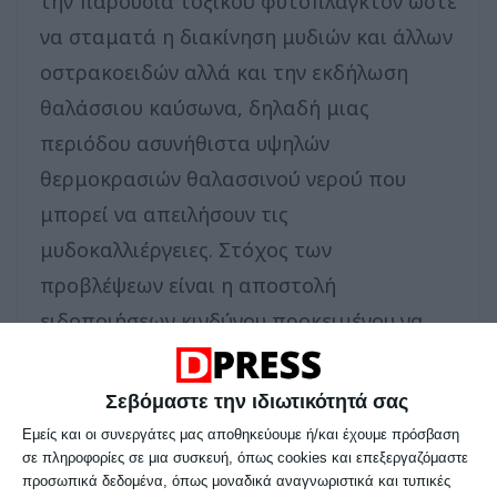
την παρουσία τοξικού φυτοπλαγκτόν ώστε
να σταματά η διακίνηση μυδιών και άλλων
οστρακοειδών αλλά και την εκδήλωση
θαλάσσιου καύσωνα, δηλαδή μιας
περιόδου ασυνήθιστα υψηλών
θερμοκρασιών θαλασσινού νερού που
μπορεί να απειλήσουν τις
μυδοκαλλιέργειες. Στόχος των
προβλέψεων είναι η αποστολή
ειδοποιήσεων κινδύνου προκειμένου να
αντιμετωπίζονται εγκαίρως τα όποια
φαινόμενα.
Σεβόμαστε την ιδιωτικότητά σας
Το σύστημα που δημιουργήθηκε
Εμείς και οι συνεργάτες μας αποθηκεύουμε ή/και έχουμε πρόσβαση
σε πληροφορίες σε μια συσκευή, όπως cookies και επεξεργαζόμαστε
αναμένεται να παραδοθεί στην
προσωπικά δεδομένα, όπως μοναδικά αναγνωριστικά και τυπικές