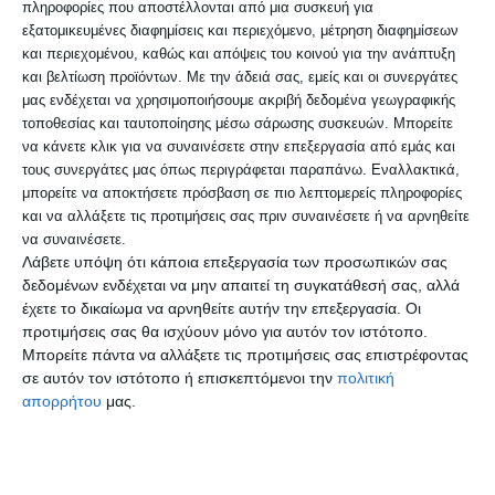
Περιφέρεια σε πλήρη λειτουργική φάση
πληροφορίες που αποστέλλονται από μια συσκευή για
εξατομικευμένες διαφημίσεις και περιεχόμενο, μέτρηση διαφημίσεων
τον ερχόμενο Σεπτέμβριο, ενώ επιδίωξη
και περιεχομένου, καθώς και απόψεις του κοινού για την ανάπτυξη
των ερευνητών είναι η σύνδεσή του με
και βελτίωση προϊόντων.
Με την άδειά σας, εμείς και οι συνεργάτες
μας ενδέχεται να χρησιμοποιήσουμε ακριβή δεδομένα γεωγραφικής
πλατφόρμα του ΕΚΕΤΑ που αναπτύσσεται
τοποθεσίας και ταυτοποίησης μέσω σάρωσης συσκευών. Μπορείτε
πιλοτικά για την εκτίμηση
να κάνετε κλικ για να συναινέσετε στην επεξεργασία από εμάς και
τους συνεργάτες μας όπως περιγράφεται παραπάνω. Εναλλακτικά,
περιβαλλοντικών κινδύνων στην ξηρά και
μπορείτε να αποκτήσετε πρόσβαση σε πιο λεπτομερείς πληροφορίες
τον αέρα, όπως οι δασικές πυρκαγιές και
και να αλλάξετε τις προτιμήσεις σας πριν συναινέσετε ή να αρνηθείτε
να συναινέσετε.
τα περιστατικά αέριας ρύπανσης,
Λάβετε υπόψη ότι κάποια επεξεργασία των προσωπικών σας
αντίστοιχα.
δεδομένων ενδέχεται να μην απαιτεί τη συγκατάθεσή σας, αλλά
έχετε το δικαίωμα να αρνηθείτε αυτήν την επεξεργασία. Οι
προτιμήσεις σας θα ισχύουν μόνο για αυτόν τον ιστότοπο.
Ο Θερμαϊκός Κόλπος ένα από τα
Μπορείτε πάντα να αλλάξετε τις προτιμήσεις σας επιστρέφοντας
σε αυτόν τον ιστότοπο ή επισκεπτόμενοι την
πολιτική
καλύτερα μελετημένα οικοσυστήματα
απορρήτου
μας.
«Ο Θερμαϊκός Κόλπος είναι ένα από τα
καλύτερα μελετημένα οικοσυστήματα στη