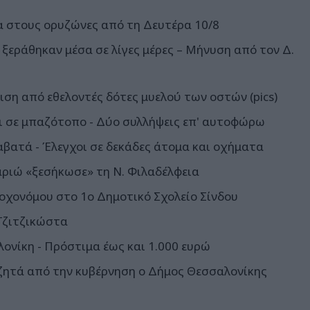
α στους ορυζώνες από τη Δευτέρα 10/8
ξεράθηκαν μέσα σε λίγες μέρες – Μήνυση από τον Δ.
ιση από εθελοντές δότες μυελού των οστών (pics)
 σε μπαζότοπο - Δύο συλλήψεις επ' αυτοφώρω
αβατά - Έλεγχοι σε δεκάδες άτομα και οχήματα
αριώ «ξεσήκωσε» τη Ν. Φιλαδέλφεια
οχονόμου στο 1ο Δημοτικό Σχολείο Σίνδου
Τζιτζικώστα
ονίκη - Πρόστιμα έως και 1.000 ευρώ
 ζητά από την κυβέρνηση ο Δήμος Θεσσαλονίκης