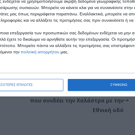
aketo@yahoo.com
ας ενδέχεται να χρησιμοποιήσουμε ακριβή δεδομένα γεωγραφικής τοποθε
σάρωσης συσκευών. Μπορείτε να κάνετε κλικ για να συναινέσετε στην
ργάτες μας όπως περιγράφεται παραπάνω. Εναλλακτικά, μπορείτε να α
ληροφορίες και να αλλάξετε τις προτιμήσεις σας πριν συναινέσετε ή να 
ποια επεξεργασία των προσωπικών σας δεδομένων ενδέχεται να μην απ
λά έχετε το δικαίωμα να αρνηθείτε αυτήν την επεξεργασία. Οι προτιμήσ
ESS στο
Google News
και ενημερωθείτε για
ιστότοπο. Μπορείτε πάντα να αλλάξετε τις προτιμήσεις σας επιστρέφοντ
υτική πλευρά της Θεσσαλονίκης.
τόμενοι την
πολιτική απορρήτου
μας.
ΣΣΟΤΕΡΕΣ ΕΠΙΛΟΓΕΣ
ΣΥΜΦΩΝΩ
Εργασίες αποκατάστασης του δρόμου
που συνδέει την Χαλάστρα με την
Εθνική οδό