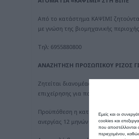
ΑΤΟΜΑ ΓΙΑ «ΚΑΨΙΜΙ» ΣΤΗ ΒΙΠΕ
Από το κατάστημα ΚΑΨΙΜΙ ζητούνται
με γνώση της βιομηχανικής περιοχής
Τηλ: 6955880800
ΑΝΑΖΗΤΗΣΗ ΠΡΟΣΩΠΙΚOY ΡΙΖΟΣ ΓΙ
Ζητείται διανομέας για μερική πρωιν
επιχείρησης για παραλαβή και παρά
Προϋπόθεση η κατοχή διπλώματος οδ
Εμείς και οι συνεργ
ανεργίας 12 μηνών και άνω.
cookies και επεξεργ
που αποστέλλονται α
περιεχομένου, καθώς