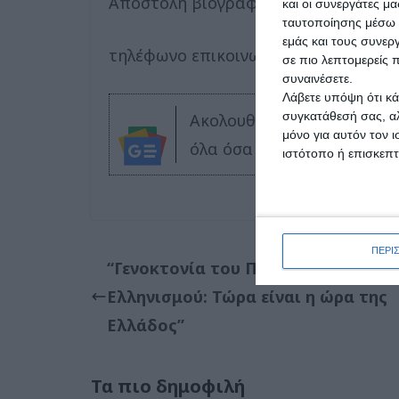
Αποστολή βιογραφικών στο :
thessp
και οι συνεργάτες μ
ταυτοποίησης μέσω 
εμάς και τους συνε
τηλέφωνο επικοινωνίας : 6986793611
σε πιο λεπτομερείς π
συναινέσετε.
Λάβετε υπόψη ότι κά
συγκατάθεσή σας, αλ
Ακολουθήστε το DELTA PR
μόνο για αυτόν τον 
όλα όσα συμβαίνουν στη Δ
ιστότοπο ή επισκεπ
ΠΕΡΙ
“Γενοκτονία του Ποντιακού
Ελληνισμού: Τώρα είναι η ώρα της
Ελλάδος”
Τα πιο δημοφιλή