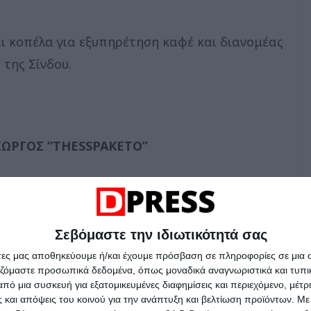
 κοπέλα για εξυπηρέτηση καφέ και διανομέας
 της Σίνδου.
ΩΡΓΟΣ “THESSPAKETO”
ή απασχόληση (11.00-15.00) με μηχανάκι της
δοση δεμάτων στη Θεσσαλονίκη.
Σεβόμαστε την ιδιωτικότητά σας
ήγησης μηχανής από 125 cc και η κάρτα
άτες μας αποθηκεύουμε ή/και έχουμε πρόσβαση σε πληροφορίες σε μια
αζόμαστε προσωπικά δεδομένα, όπως μοναδικά αναγνωριστικά και τυπι
πό μια συσκευή για εξατομικευμένες διαφημίσεις και περιεχόμενο, μέτ
 και απόψεις του κοινού για την ανάπτυξη και βελτίωση προϊόντων.
Με 