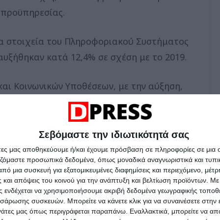
η προϋπηρεσίας.
α στοιχεία του Πληροφοριακού Συστήματος
αυξήθηκαν κατά 12,4% σε σχέση με το 2019.
αι Κοινωνικών Υποθέσεων, με την αύξηση,
νει στη 10η θέση μεταξύ των 22 χωρών-μελών
πό τη 13η θέση προηγουμένως και, σε όρους
 13η θέση από τη 18η προηγουμένως.
Σεβόμαστε την ιδιωτικότητά σας
άτες μας αποθηκεύουμε ή/και έχουμε πρόσβαση σε πληροφορίες σε μια
αζόμαστε προσωπικά δεδομένα, όπως μοναδικά αναγνωριστικά και τυπι
ημαντική και δίκαιη αύξηση του κατώτατου
πό μια συσκευή για εξατομικευμένες διαφημίσεις και περιεχόμενο, μέτ
ρίζει το εισόδημα των εργαζομένων, ιδίως των
 και απόψεις του κοινού για την ανάπτυξη και βελτίωση προϊόντων.
Με 
ας ενδέχεται να χρησιμοποιήσουμε ακριβή δεδομένα γεωγραφικής τοποθε
ό τον εισαγόμενο πληθωρισμό, χωρίς να
σάρωσης συσκευών. Μπορείτε να κάνετε κλικ για να συναινέσετε στην
ήσεων, οι οποίες επίσης επηρεάζονται από τη
ργάτες μας όπως περιγράφεται παραπάνω. Εναλλακτικά, μπορείτε να α