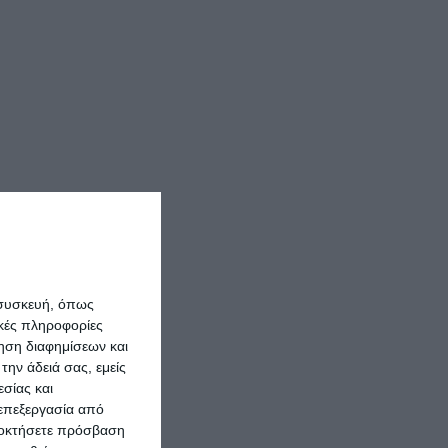
 συσκευή, όπως
κές πληροφορίες
ρηση διαφημίσεων και
την άδειά σας, εμείς
σίας και
 επεξεργασία από
ποκτήσετε πρόσβαση