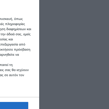
 συσκευή, όπως
κές πληροφορίες
ρηση διαφημίσεων και
την άδειά σας, εμείς
σίας και
 επεξεργασία από
ποκτήσετε πρόσβαση
αρνηθείτε να
αιτεί τη
εις σας θα ισχύουν
ας σε αυτόν τον