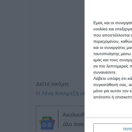
Εμείς και οι συνεργ
cookies και επεξεργ
που αποστέλλονται α
περιεχομένου, καθώς
και οι συνεργάτες μ
ταυτοποίησης μέσω 
εμάς και τους συνε
σε πιο λεπτομερείς π
συναινέσετε.
Λάβετε υπόψη ότι κά
Δείτε ακόμη:
συγκατάθεσή σας, αλ
μόνο για αυτόν τον 
Η Λένα Κουϊμτζή υποψήφια με τη Γε
ιστότοπο ή επισκεπ
Ακολουθήστε το DELTA PR
όλα όσα συμβαίνουν στη Δ
ΠΕΡΙ