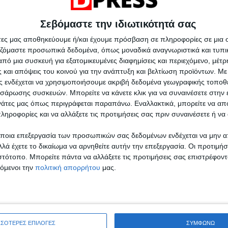
Σεβόμαστε την ιδιωτικότητά σας
άτες μας αποθηκεύουμε ή/και έχουμε πρόσβαση σε πληροφορίες σε μια
αζόμαστε προσωπικά δεδομένα, όπως μοναδικά αναγνωριστικά και τυπι
πό μια συσκευή για εξατομικευμένες διαφημίσεις και περιεχόμενο, μέτ
 και απόψεις του κοινού για την ανάπτυξη και βελτίωση προϊόντων.
Με 
ας ενδέχεται να χρησιμοποιήσουμε ακριβή δεδομένα γεωγραφικής τοποθε
σάρωσης συσκευών. Μπορείτε να κάνετε κλικ για να συναινέσετε στην
ργάτες μας όπως περιγράφεται παραπάνω. Εναλλακτικά, μπορείτε να α
ληροφορίες και να αλλάξετε τις προτιμήσεις σας πριν συναινέσετε ή να 
ποια επεξεργασία των προσωπικών σας δεδομένων ενδέχεται να μην απ
λά έχετε το δικαίωμα να αρνηθείτε αυτήν την επεξεργασία. Οι προτιμήσ
ιστότοπο. Μπορείτε πάντα να αλλάξετε τις προτιμήσεις σας επιστρέφοντ
ρακίνα Μπισμπινά
τόμενοι την
πολιτική απορρήτου
μας.
ESS στο
Google News
και ενημερωθείτε για
υτική πλευρά της Θεσσαλονίκης.
ΣΣΟΤΕΡΕΣ ΕΠΙΛΟΓΕΣ
ΣΥΜΦΩΝΩ