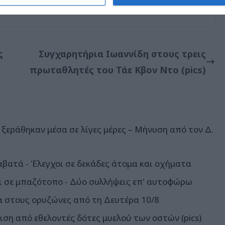
ς
Συγχαρητήρια Ιωαννίδη στους τρεις
πρωταθλητές του Τάε Κβον Ντο (pics)
ξεράθηκαν μέσα σε λίγες μέρες – Μήνυση από τον Δ.
αβατά - Έλεγχοι σε δεκάδες άτομα και οχήματα
 σε μπαζότοπο - Δύο συλλήψεις επ' αυτοφώρω
α στους ορυζώνες από τη Δευτέρα 10/8
ιση από εθελοντές δότες μυελού των οστών (pics)