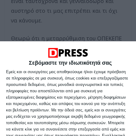
είναι ταυτόχρονα και γενναιόδωρο και
αυστηρό στο τι μας επιτρέπει και τι όχι
να κάνουμε.
Θεωρώ ότι η μεταρρύθμιση του ΟΠΕΚΕΠΕ
και η μετάπτωσή του στη ΑΑΔΕ είναι το
πρώτο αναγκαίο άλλα όχι ικανό βήμα για
Σεβόμαστε την ιδιωτικότητά σας
τον εκσυγχρονισμό του αγροτικού τομέα
Εμείς και οι συνεργάτες μας αποθηκεύουμε ή/και έχουμε πρόσβαση
και το υπουργείο αγροτικής ανάπτυξης να
σε πληροφορίες σε μια συσκευή, όπως cookies και επεξεργαζόμαστε
προσωπικά δεδομένα, όπως μοναδικά αναγνωριστικά και τυπικές
υπηρετήσει τον πραγματικό του τίτλο και
πληροφορίες που αποστέλλονται από μια συσκευή για
να μην είναι μόνο υπουργείο επιδοτήσεων
εξατομικευμένες διαφημίσεις και περιεχόμενο, μέτρηση διαφημίσεων
και περιεχομένου, καθώς και απόψεις του κοινού για την ανάπτυξη
και αποζημιώσεων όπως δυστυχώς
και βελτίωση προϊόντων.
Με την άδειά σας, εμείς και οι συνεργάτες
υπήρξε και επί δικών μας ημερών. Η χώρα
μας ενδέχεται να χρησιμοποιήσουμε ακριβή δεδομένα γεωγραφικής
τοποθεσίας και ταυτοποίησης μέσω σάρωσης συσκευών. Μπορείτε
χρειάζεται ανταγωνιστικό πρωτογενή
να κάνετε κλικ για να συναινέσετε στην επεξεργασία από εμάς και
τομέα. Αν δεν κάναμε αυτή τη
τους συνεργάτες μας όπως περιγράφεται παραπάνω. Εναλλακτικά,