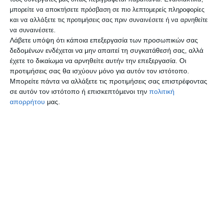
μπορείτε να αποκτήσετε πρόσβαση σε πιο λεπτομερείς πληροφορίες
μεταρρύθμιση στον ΟΠΕΚΕΠΕ θα χτίζαμε
και να αλλάξετε τις προτιμήσεις σας πριν συναινέσετε ή να αρνηθείτε
ουσιαστικά στην άμμο ενώ τώρα, σε
να συναινέσετε.
Λάβετε υπόψη ότι κάποια επεξεργασία των προσωπικών σας
σταθερά θεμέλια, θα οικοδομήσουμε
δεδομένων ενδέχεται να μην απαιτεί τη συγκατάθεσή σας, αλλά
αγροτική πολιτική που θα εξασφαλίζει ότι
έχετε το δικαίωμα να αρνηθείτε αυτήν την επεξεργασία. Οι
προτιμήσεις σας θα ισχύουν μόνο για αυτόν τον ιστότοπο.
οι αγρότες θα λαμβάνουν τα χρήματα που
Μπορείτε πάντα να αλλάξετε τις προτιμήσεις σας επιστρέφοντας
δικαιούνται».
σε αυτόν τον ιστότοπο ή επισκεπτόμενοι την
πολιτική
απορρήτου
μας.
Σε ερώτηση για την ανταπόκριση που
βρήκε από την πλευρά των αγροτών των
μπλόκων στη συνάντηση ο κ. Μητσοτάκης
ανέφερε: «Είμαι άνθρωπος καλών
προθέσεων αλλά δεν είμαι αφελής. Ξέρω
ότι πίσω από τις κινητοποιήσεις
κρυβόντουσαν συγκεκριμένα κομματικά