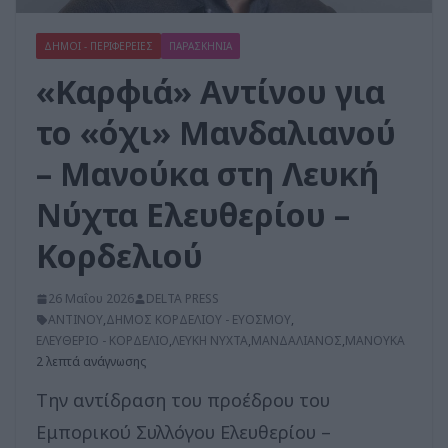
ΔΗΜΟΙ - ΠΕΡΙΦΕΡΕΙΕΣ
ΠΑΡΑΣΚΗΝΙΑ
«Καρφιά» Αντίνου για
το «όχι» Μανδαλιανού
– Μανούκα στη Λευκή
Νύχτα Ελευθερίου –
Κορδελιού
26 Μαΐου 2026
DELTA PRESS
ΑΝΤΙΝΟΥ
,
ΔΗΜΟΣ ΚΟΡΔΕΛΙΟΥ - ΕΥΟΣΜΟΥ
,
ΕΛΕΥΘΕΡΙΟ - ΚΟΡΔΕΛΙΟ
,
ΛΕΥΚΗ ΝΥΧΤΑ
,
ΜΑΝΔΑΛΙΑΝΟΣ
,
ΜΑΝΟΥΚΑ
2 λεπτά ανάγνωσης
Την αντίδραση του προέδρου του
Εμπορικού Συλλόγου Ελευθερίου –