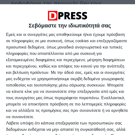
ψηφοφόροι της περιοχής δεν τους
ψήφισαν στις τελευταίες δημοτικές
εκλογές.
Σεβόμαστε την ιδιωτικότητά σας
Εμείς και οι συνεργάτες μας αποθηκεύουμε ή/και έχουμε πρόσβαση
Αναλυτικά όσα ανέφερε ο κ. Αντίνου στη
σε πληροφορίες σε μια συσκευή, όπως cookies και επεξεργαζόμαστε
σχετική ανάρτησή του:
προσωπικά δεδομένα, όπως μοναδικά αναγνωριστικά και τυπικές
πληροφορίες που αποστέλλονται από μια συσκευή για
«Όταν το μένος για μια δημοτική ενότητα
εξατομικευμένες διαφημίσεις και περιεχόμενο, μέτρηση διαφημίσεων
και περιεχομένου, καθώς και απόψεις του κοινού για την ανάπτυξη
που δεν σε ψήφισε είναι απύθμενο, τα
και βελτίωση προϊόντων.
Με την άδειά σας, εμείς και οι συνεργάτες
όρια της υγιούς αντιπολίτευσης
μας ενδέχεται να χρησιμοποιήσουμε ακριβή δεδομένα γεωγραφικής
τοποθεσίας και ταυτοποίησης μέσω σάρωσης συσκευών. Μπορείτε
ξεπερνιούνται εύκολα. Μετατρέπονται σε
να κάνετε κλικ για να συναινέσετε στην επεξεργασία από εμάς και
στείρα άρνηση και, τελικά, σε καταστροφή
τους συνεργάτες μας όπως περιγράφεται παραπάνω. Εναλλακτικά,
μπορείτε να αποκτήσετε πρόσβαση σε πιο λεπτομερείς πληροφορίες
για τον ίδιο τον τόπο και τους ανθρώπους
και να αλλάξετε τις προτιμήσεις σας πριν συναινέσετε ή να αρνηθείτε
του.
να συναινέσετε.
Λάβετε υπόψη ότι κάποια επεξεργασία των προσωπικών σας
δεδομένων ενδέχεται να μην απαιτεί τη συγκατάθεσή σας, αλλά
Τη Δευτέρα 25/5/26, ήρθε προς ψήφιση