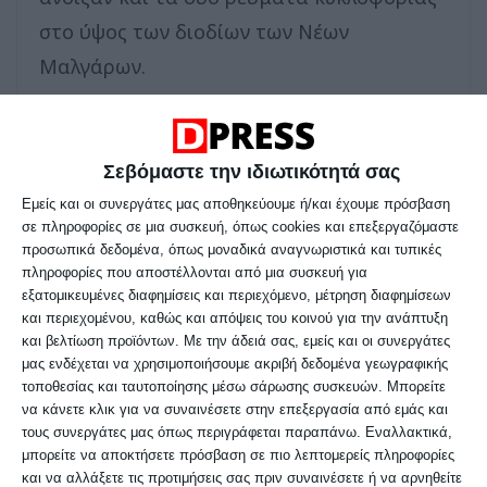
στο ύψος των διοδίων των Νέων
Μαλγάρων.
Αντιστοίχως, κανονικά γίνεται η
κυκλοφορία των οχημάτων και στον οδικό
Σεβόμαστε την ιδιωτικότητά σας
άξονα της Ε.Ο. Θεσσαλονίκης – Εδέσσης
Εμείς και οι συνεργάτες μας αποθηκεύουμε ή/και έχουμε πρόσβαση
σε πληροφορίες σε μια συσκευή, όπως cookies και επεξεργαζόμαστε
στο ύψος της εισόδου της Χαλκηδόνας.
προσωπικά δεδομένα, όπως μοναδικά αναγνωριστικά και τυπικές
πληροφορίες που αποστέλλονται από μια συσκευή για
εξατομικευμένες διαφημίσεις και περιεχόμενο, μέτρηση διαφημίσεων
Ακολουθήστε το DELTA PRESS
και περιεχομένου, καθώς και απόψεις του κοινού για την ανάπτυξη
και βελτίωση προϊόντων.
Με την άδειά σας, εμείς και οι συνεργάτες
στο
Google News
και
μας ενδέχεται να χρησιμοποιήσουμε ακριβή δεδομένα γεωγραφικής
ενημερωθείτε για όλα όσα
τοποθεσίας και ταυτοποίησης μέσω σάρωσης συσκευών. Μπορείτε
να κάνετε κλικ για να συναινέσετε στην επεξεργασία από εμάς και
συμβαίνουν στη Δυτική πλευρά
τους συνεργάτες μας όπως περιγράφεται παραπάνω. Εναλλακτικά,
της Θεσσαλονίκης.
μπορείτε να αποκτήσετε πρόσβαση σε πιο λεπτομερείς πληροφορίες
και να αλλάξετε τις προτιμήσεις σας πριν συναινέσετε ή να αρνηθείτε