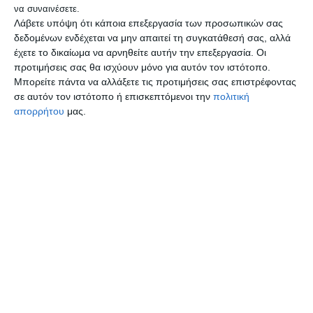
να συναινέσετε.
Λάβετε υπόψη ότι κάποια επεξεργασία των προσωπικών σας
δεδομένων ενδέχεται να μην απαιτεί τη συγκατάθεσή σας, αλλά
έχετε το δικαίωμα να αρνηθείτε αυτήν την επεξεργασία. Οι
Κουνούπια και κλιματική αλλαγή: Πώς τα
προτιμήσεις σας θα ισχύουν μόνο για αυτόν τον ιστότοπο.
Μπορείτε πάντα να αλλάξετε τις προτιμήσεις σας επιστρέφοντας
νέα δεδομένα παρατείνουν την παρουσία
σε αυτόν τον ιστότοπο ή επισκεπτόμενοι την
πολιτική
τους και ευνοούν την εξάπλωσή τους σε
απορρήτου
μας.
νέες περιοχές
Καλαφάτης: Έρχεται στη Θεσσαλονίκη το
1ο Φεστιβάλ Καινοτομίας
Τα πιο δημοφιλή
Εγκρίθηκε η αύξηση της ελάχιστης
αποζημίωσης για τα σχολικά δρομολόγια που
ζήτησε από τα Υπουργεία η Αντιπεριφέρεια