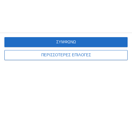
Φωτιά σε κτηνοτροφική μονάδα στη
Χαλάστρα
19 Ιουλίου 2024
ΣΥΜΦΩΝΩ
ΠΕΡΙΣΣΟΤΕΡΕΣ ΕΠΙΛΟΓΕΣ
Δ. Θεσσαλονίκης: Ασφαλτοστρώσεις
κομβικών δρόμων σε κέντρο και γειτονιές