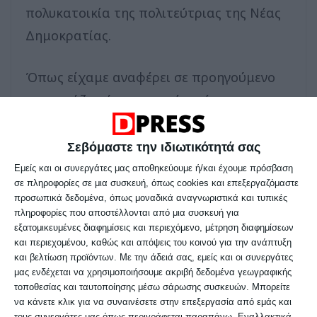
πολυκατοικία της πολιτεύτριας της Νέας
Δημοκρατίας.
Όπως είχαμε αναφέρει σε προηγούμενο
ρεπορτάζ, η άτυχη γυναίκα είχε
τραυματιστεί σοβαρά τα ξημερώματα της
Τετάρτης 1/7, μετά την τριπλή
Σεβόμαστε την ιδιωτικότητά σας
εμπρηστική επίθεση κατά στελεχών της
Εμείς και οι συνεργάτες μας αποθηκεύουμε ή/και έχουμε πρόσβαση
σε πληροφορίες σε μια συσκευή, όπως cookies και επεξεργαζόμαστε
Νέας Δημοκρατίας στη Θεσσαλονίκη.
προσωπικά δεδομένα, όπως μοναδικά αναγνωριστικά και τυπικές
πληροφορίες που αποστέλλονται από μια συσκευή για
εξατομικευμένες διαφημίσεις και περιεχόμενο, μέτρηση διαφημίσεων
Από τη φωτιά που ξέσπασε
και περιεχομένου, καθώς και απόψεις του κοινού για την ανάπτυξη
τραυματίστηκε ελαφρά η πολιτεύτρια της
και βελτίωση προϊόντων.
Με την άδειά σας, εμείς και οι συνεργάτες
μας ενδέχεται να χρησιμοποιήσουμε ακριβή δεδομένα γεωγραφικής
ΝΔ, Αφροδίτη Νέστορα, ενώ με
τοποθεσίας και ταυτοποίησης μέσω σάρωσης συσκευών. Μπορείτε
αναπνευστικά προβλήματα μεταφέρθηκαν
να κάνετε κλικ για να συναινέσετε στην επεξεργασία από εμάς και
τους συνεργάτες μας όπως περιγράφεται παραπάνω. Εναλλακτικά,