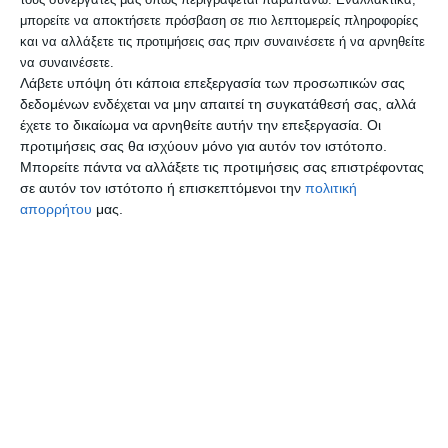
στο Ιπποκράτειο ο πατέρας της και δύο
μπορείτε να αποκτήσετε πρόσβαση σε πιο λεπτομερείς πληροφορίες
ακόμη ένοικοι της πολυκατοικίας.
και να αλλάξετε τις προτιμήσεις σας πριν συναινέσετε ή να αρνηθείτε
να συναινέσετε.
Λάβετε υπόψη ότι κάποια επεξεργασία των προσωπικών σας
Σοβαρότερα από όλους είχε τραυματιστεί
δεδομένων ενδέχεται να μην απαιτεί τη συγκατάθεσή σας, αλλά
έχετε το δικαίωμα να αρνηθείτε αυτήν την επεξεργασία. Οι
η μητέρα της Αφροδίτης Νέστορα, καθώς
προτιμήσεις σας θα ισχύουν μόνο για αυτόν τον ιστότοπο.
είχε υποστεί εγκαύματα σε όλο της το
Μπορείτε πάντα να αλλάξετε τις προτιμήσεις σας επιστρέφοντας
σε αυτόν τον ιστότοπο ή επισκεπτόμενοι την
πολιτική
σώμα και είχε διασωληνωθεί, πριν τελικά
απορρήτου
μας.
γίνει γνωστή η τραγική είδηση του
θανάτου της.
Ακολουθήστε το DELTA PRESS
στο
Google News
και
ενημερωθείτε για όλα όσα
συμβαίνουν στη Δυτική πλευρά