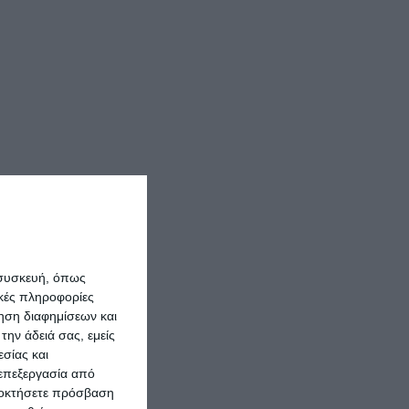
 συσκευή, όπως
κές πληροφορίες
ρηση διαφημίσεων και
την άδειά σας, εμείς
σίας και
 επεξεργασία από
ποκτήσετε πρόσβαση