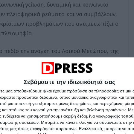
κοινωνική γείωση, δυναμική και κοινωνικό
υν πλειοψηφικά ρεύματα και να συμβάλλουν,
 κρίσιμων προβλημάτων που αντιμετωπίζει ο
 πλειοψηφία.
ο πεδίο την ανάγκη του Λαϊκού Μετώπου, της
 την ακροδεξιά. Την ανάγκη της
αθεστώς Μητσοτάκη. Επιμείναμε σε
Σεβόμαστε την ιδιωτικότητά σας
άτες μας αποθηκεύουμε ή/και έχουμε πρόσβαση σε πληροφορίες σε μια
τηγική που επιλέγει η πλειοψηφία της ηγεσίας
αζόμαστε προσωπικά δεδομένα, όπως μοναδικά αναγνωριστικά και τυπι
πό μια συσκευή για εξατομικευμένες διαφημίσεις και περιεχόμενο, μέτ
παντήσει σε αυτή την ανάγκη. Σεβόμαστε τους
 και απόψεις του κοινού για την ανάπτυξη και βελτίωση προϊόντων.
Με 
ου βρεθήκαμε μαζί. Διαφωνούμε, όμως, στο
ας ενδέχεται να χρησιμοποιήσουμε ακριβή δεδομένα γεωγραφικής τοποθε
σάρωσης συσκευών. Μπορείτε να κάνετε κλικ για να συναινέσετε στην
 οι διαφορετικές μας εκτιμήσεις μας οδηγούν
ργάτες μας όπως περιγράφεται παραπάνω. Εναλλακτικά, μπορείτε να α