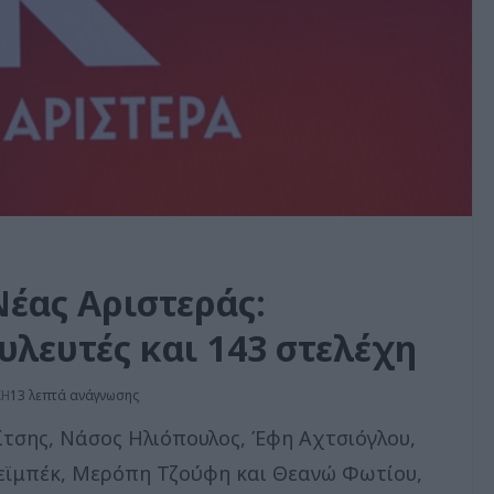
Νέας Αριστεράς:
λευτές και 143 στελέχη
ΚΗ
13 λεπτά ανάγνωσης
ίτσης, Νάσος Ηλιόπουλος, Έφη Αχτσιόγλου,
εϊμπέκ, Μερόπη Τζούφη και Θεανώ Φωτίου,