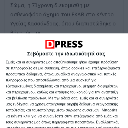
Σώμα, η 73χρονη διεκομίσθη με
ασθενοφόρο όχημα του ΕΚΑΒ στο Κέντρο
Υγείας Κασσάνδρας, όπου διαπιστώθηκε ο
θάνατός της.
Από το Β’ Λιμενικό Τμήμα Νέων
Σεβόμαστε την ιδιωτικότητά σας
Μουδανιών του Κεντρικού Λιμεναρχείου
Εμείς και οι συνεργάτες μας αποθηκεύουμε ή/και έχουμε πρόσβαση
Θεσσαλονίκης, που διενεργεί την
σε πληροφορίες σε μια συσκευή, όπως cookies και επεξεργαζόμαστε
προσωπικά δεδομένα, όπως μοναδικά αναγνωριστικά και τυπικές
προανάκριση, παραγγέλθηκε η διενέργεια
πληροφορίες που αποστέλλονται από μια συσκευή για
νεκροψίας – νεκροτομής στην
εξατομικευμένες διαφημίσεις και περιεχόμενο, μέτρηση διαφημίσεων
και περιεχομένου, καθώς και απόψεις του κοινού για την ανάπτυξη
Ιατροδικαστική Υπηρεσία Θεσσαλονίκης.
και βελτίωση προϊόντων.
Με την άδειά σας, εμείς και οι συνεργάτες
μας ενδέχεται να χρησιμοποιήσουμε ακριβή δεδομένα γεωγραφικής
τοποθεσίας και ταυτοποίησης μέσω σάρωσης συσκευών. Μπορείτε
Πηγή: ΑΠΕ-ΜΠΕ
να κάνετε κλικ για να συναινέσετε στην επεξεργασία από εμάς και
τους συνεργάτες μας όπως περιγράφεται παραπάνω. Εναλλακτικά,