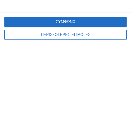
ΣΥΜΦΩΝΩ
ΠΕΡΙΣΣΟΤΕΡΕΣ ΕΠΙΛΟΓΕΣ
Από την Πρωτοχρονιά του 1993 στην
Πρωτοχρονιά του 2026 – Η τελευταία
αναλογική ευχή πριν όλα γίνουν ψηφιακά
1 Ιανουαρίου 2026