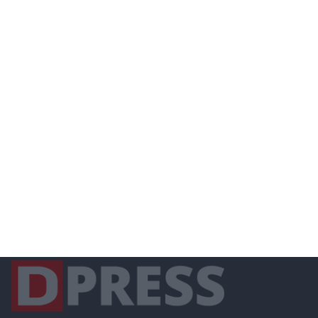
ΠΚΜ
ΠΟΔΟΣΦΑΙΡΟ
ΠΕΡΙΒΑΛΛΟΝ
ΠΑΙΔΕΙΑ
ΠΑΣΟΚ
ΣΙΝΔΟΣ
ΠΟΛΙΤΙΚΗ
ΠΟΛΙΤΙΣΤΙΚΑ
ΠΥΡΚΑΓΙΑ
ΣΤΑΜΑΤΑΚΗΣ
ΤΣΑΚΙΡΗΣ
ΧΑΛΑΣΤΡΑ
ΣΧΟΛΕΙΑ
ΥΓΕΙΑ
ΣΥΡΙΖΑ
ΤΡΟΧΑΙΑ
ΩΡΑΙΟΚΑΣΤΡΟ
ΧΡΙΣΤΟΥΓΕΝΝΑ