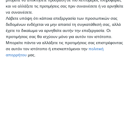
μπορείτε να αποκτήσετε πρόσβαση σε πιο λεπτομερείς πληροφορίες
Ακολουθήστε το DELTA PRESS
και να αλλάξετε τις προτιμήσεις σας πριν συναινέσετε ή να αρνηθείτε
στο
Google News
και
να συναινέσετε.
Λάβετε υπόψη ότι κάποια επεξεργασία των προσωπικών σας
ενημερωθείτε για όλα όσα
δεδομένων ενδέχεται να μην απαιτεί τη συγκατάθεσή σας, αλλά
έχετε το δικαίωμα να αρνηθείτε αυτήν την επεξεργασία. Οι
συμβαίνουν στη Δυτική πλευρά
προτιμήσεις σας θα ισχύουν μόνο για αυτόν τον ιστότοπο.
της Θεσσαλονίκης.
Μπορείτε πάντα να αλλάξετε τις προτιμήσεις σας επιστρέφοντας
σε αυτόν τον ιστότοπο ή επισκεπτόμενοι την
πολιτική
απορρήτου
μας.
Δήμος Δέλτα: Ο Ανδρέας Χοΐδης συνεχίζει
στην προεδρία του Δημοτικού Συμβουλίου
– Ποιοι εξελέγησαν στη Δημοτική
Επιτροπή
Άργος: Εγκεφαλικά νεκρός ο 20χρονος που
πυροβολήθηκε από αστυνομικούς της