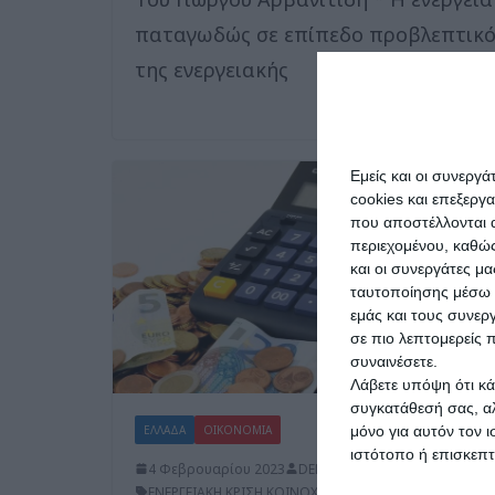
παταγωδώς σε επίπεδο προβλεπτικό
της ενεργειακής
Εμείς και οι συνεργ
cookies και επεξεργ
που αποστέλλονται α
περιεχομένου, καθώς
και οι συνεργάτες μ
ταυτοποίησης μέσω 
εμάς και τους συνε
σε πιο λεπτομερείς π
συναινέσετε.
Λάβετε υπόψη ότι κά
συγκατάθεσή σας, αλ
ΕΛΛΑΔΑ
ΟΙΚΟΝΟΜΙΑ
μόνο για αυτόν τον 
ιστότοπο ή επισκεπ
4 Φεβρουαρίου 2023
DELTA PRESS
ΕΝΕΡΓΕΙΑΚΗ ΚΡΙΣΗ
,
ΚΟΙΝΟΧΡΗΣΤΑ
,
ΟΙΚΟΝΟΜΙΑ