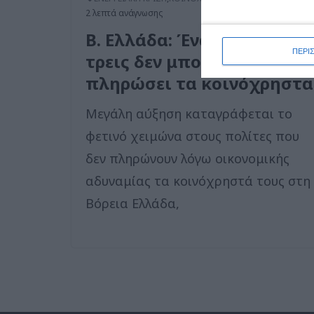
2 λεπτά ανάγνωσης
Β. Ελλάδα: Ένας στους
ΠΕΡΙ
τρεις δεν μπορεί να
πληρώσει τα κοινόχρηστα
Μεγάλη αύξηση καταγράφεται το
φετινό χειμώνα στους πολίτες που
δεν πληρώνουν λόγω οικονομικής
αδυναμίας τα κοινόχρηστά τους στη
Βόρεια Ελλάδα,