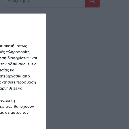
 συσκευή, όπως
κές πληροφορίες
ρηση διαφημίσεων και
την άδειά σας, εμείς
σίας και
 επεξεργασία από
ποκτήσετε πρόσβαση
αρνηθείτε να
αιτεί τη
εις σας θα ισχύουν
ας σε αυτόν τον