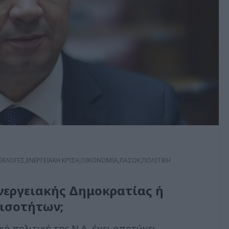
ΕΚΛΟΓΕΣ
,
ΕΝΕΡΓΕΙΑΚΗ ΚΡΙΣΗ
,
ΟΙΚΟΝΟΜΙΑ
,
ΠΑΣΟΚ
,
ΠΟΛΙΤΙΚΗ
νεργειακής Δημοκρατίας ή
νισοτήτων;
κή πολιτική της Ν.Δ. έχει αποτύχει