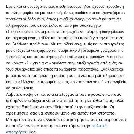
Εμείς και οι συνεργάτες μας αποθηκεύουμε ή/και έχουμε πρόσβαση
σε πληροφορίες σε μια συσκευή, όπως cookies και επεξεργαζόμαστε
προσωπικά δεδομένα, όπως μοναδικά αναγνωριστικά και τυπικές
πληροφορίες που αποστέλλονται από μια συσκευή για
εξατομικευμένες διαφημίσεις και περιεχόμενο, μέτρηση διαφημίσεων
και περιεχομένου, καθώς και απόψεις του κοινού για την ανάπτυξη
και βελτίωση προϊόντων.
Με την άδειά σας, εμείς και οι συνεργάτες
μας ενδέχεται να χρησιμοποιήσουμε ακριβή δεδομένα γεωγραφικής
τοποθεσίας και ταυτοποίησης μέσω σάρωσης συσκευών. Μπορείτε
να κάνετε κλικ για να συναινέσετε στην επεξεργασία από εμάς και
τους συνεργάτες μας όπως περιγράφεται παραπάνω. Εναλλακτικά,
μπορείτε να αποκτήσετε πρόσβαση σε πιο λεπτομερείς πληροφορίες
και να αλλάξετε τις προτιμήσεις σας πριν συναινέσετε ή να αρνηθείτε
να συναινέσετε.
Λάβετε υπόψη ότι κάποια επεξεργασία των προσωπικών σας
δεδομένων ενδέχεται να μην απαιτεί τη συγκατάθεσή σας, αλλά
ΠΑΡΑΣΚΗΝΙΑ
ΤΟΠΙΚΑ
έχετε το δικαίωμα να αρνηθείτε αυτήν την επεξεργασία. Οι
5 Ιανουαρίου 2023
DELTA PRESS
προτιμήσεις σας θα ισχύουν μόνο για αυτόν τον ιστότοπο.
ΓΛΩΣΣΗΣ
,
ΔΗΜΟΣ ΔΕΛΤΑ
,
ΧΑΝΤΕΣ
0 λεπτά ανάγνωσης
Μπορείτε πάντα να αλλάξετε τις προτιμήσεις σας επιστρέφοντας
σε αυτόν τον ιστότοπο ή επισκεπτόμενοι την
πολιτική
Ανεξαρτητοποίηση Χαντέ
απορρήτου
μας.