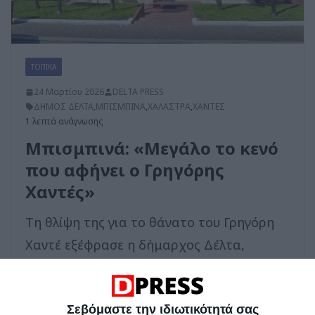
ΤΟΠΙΚΑ
24 Μαρτίου 2026
DELTA PRESS
ΔΗΜΟΣ ΔΕΛΤΑ
,
ΜΠΙΣΜΠΙΝΑ
,
ΧΑΛΑΣΤΡΑ
,
ΧΑΝΤΕΣ
1 λεπτά ανάγνωσης
Μπισμπινά: «Μεγάλο το κενό
που αφήνει ο Γρηγόρης
Χαντές»
Τη θλίψη της για το θάνατο του Γρηγόρη
Χαντέ εξέφρασε η δήμαρχος Δέλτα,
Γερακίνα Μπισμπινά. «Η απώλεια του
πρώτου δημάρχου
Σεβόμαστε την ιδιωτικότητά σας