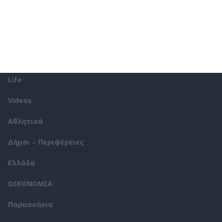
Όλα τα νέα για τη Δυτική πλευρά της Θεσσαλονίκης
Κατηγορίες
Life
Videos
Αθλητικά
Δήμοι – Περιφέρειες
Ελλάδα
ΟΙΚΟΝΟΜΙΑ
Παρασκήνια