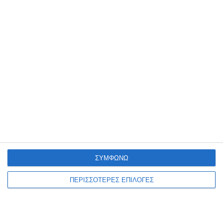
Super Cup κόντρα στον Ιωνικό
– Τιμήθηκε η μνήμη του Γιάννη
Κεχαγιά (pics, vd)
Το Super Cup 2022 της ΕΠΣΜ κατέκτησε ο
περσινός πρωταθλητής της Α1,
Καμπανιακός, επικρατώντας 4-0 του
κυπελλούχου της Ένωσης, Ιωνικού,
ΣΥΜΦΩΝΩ
ΠΕΡΙΣΣΟΤΕΡΕΣ ΕΠΙΛΟΓΕΣ