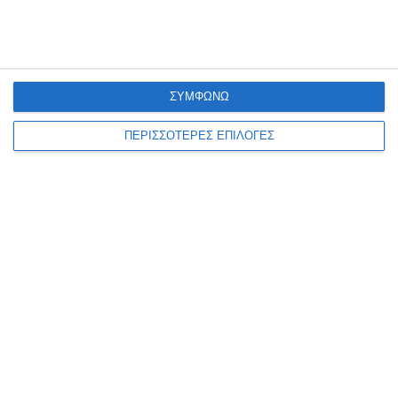
Διακοπή ρεύματος σε περιοχές των Δήμων
Δέλτα και Κορδελιού – Ευόσμου την Κυριακή
23/11
22 Νοεμβρίου 2025
ΣΥΜΦΩΝΩ
ΠΕΡΙΣΣΟΤΕΡΕΣ ΕΠΙΛΟΓΕΣ
Στην τελική ευθεία για τις εκλογές του ΒΕΘ η
«Πρωτοβουλία για τον Βιοτεχνικό Κόσμο»