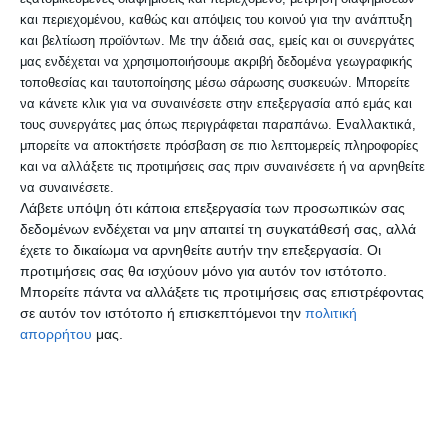
και περιεχομένου, καθώς και απόψεις του κοινού για την ανάπτυξη
Όσον αφορά τους υποψηφίους των ΓΕΛ,
και βελτίωση προϊόντων.
Με την άδειά σας, εμείς και οι συνεργάτες
από αυτή την εβδομάδα θα εξετάζονται
μας ενδέχεται να χρησιμοποιήσουμε ακριβή δεδομένα γεωγραφικής
τοποθεσίας και ταυτοποίησης μέσω σάρωσης συσκευών. Μπορείτε
σε μαθήματα Προσανατολισμού: Την
να κάνετε κλικ για να συναινέσετε στην επεξεργασία από εμάς και
Τετάρτη 3 Ιουνίου 2026 θα εξεταστούν στα
τους συνεργάτες μας όπως περιγράφεται παραπάνω. Εναλλακτικά,
μπορείτε να αποκτήσετε πρόσβαση σε πιο λεπτομερείς πληροφορίες
Αρχαία Ελληνικά (Ομάδα
και να αλλάξετε τις προτιμήσεις σας πριν συναινέσετε ή να αρνηθείτε
Προσανατολισμού Ανθρωπιστικών
να συναινέσετε.
Λάβετε υπόψη ότι κάποια επεξεργασία των προσωπικών σας
Σπουδών), τα Μαθηματικά (Ο.Π. Θετικών
δεδομένων ενδέχεται να μην απαιτεί τη συγκατάθεσή σας, αλλά
Σπουδών και Σπουδών Οικονομίας και
έχετε το δικαίωμα να αρνηθείτε αυτήν την επεξεργασία. Οι
προτιμήσεις σας θα ισχύουν μόνο για αυτόν τον ιστότοπο.
Πληροφορικής) και τη Βιολογία (Ο.Π.
Μπορείτε πάντα να αλλάξετε τις προτιμήσεις σας επιστρέφοντας
Σπουδών Υγείας). Την Παρασκευή 5 Ιουνίου
σε αυτόν τον ιστότοπο ή επισκεπτόμενοι την
πολιτική
απορρήτου
μας.
θα εξεταστούν στα Λατινικά (Ο.Π.
Ανθρωπιστικών Σπουδών), τη Χημεία (Ο.Π.
Θετικών Σπουδών και Σπουδών Υγείας) και
την Πληροφορική (Ο.Π. Σπουδών