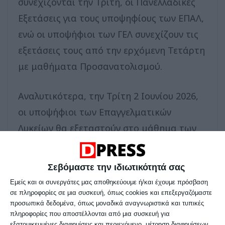
συνεχίζονται την Τρίτη, οι Πανελλαδικές
Εξετάσεις για τους υποψηφίους των ΕΠΑΛ,
ενώ οι υποψήφιοι των ΓΕΛ συνεχίζουν τις
εξετάσεις τους από την ερχόμενη Τετάρτη
με μαθήματα Προσανατολισμού.
Αναλυτικότερα, την Τρίτη 2 Ιουνίου 2026,
οι υποψήφιοι των Επαγγελματικών
Λυκείων θα εξεταστούν στο μάθημα των
Μαθηματικών (Άλγεβρα), το οποίο είναι
μάθημα Γενικής Παιδείας και στη
Σεβόμαστε την ιδιωτικότητά σας
συνέχεια, την Πέμπτη 4 Ιουνίου και το
Εμείς και οι συνεργάτες μας αποθηκεύουμε ή/και έχουμε πρόσβαση
Σάββατο 6 Ιουνίου θα εξεταστούν σε
σε πληροφορίες σε μια συσκευή, όπως cookies και επεξεργαζόμαστε
προσωπικά δεδομένα, όπως μοναδικά αναγνωριστικά και τυπικές
μαθήματα ειδικότητας.
πληροφορίες που αποστέλλονται από μια συσκευή για
εξατομικευμένες διαφημίσεις και περιεχόμενο, μέτρηση διαφημίσεων