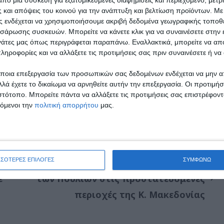
 και απόψεις του κοινού για την ανάπτυξη και βελτίωση προϊόντων.
Με 
ας ενδέχεται να χρησιμοποιήσουμε ακριβή δεδομένα γεωγραφικής τοποθε
σάρωσης συσκευών. Μπορείτε να κάνετε κλικ για να συναινέσετε στην
ργάτες μας όπως περιγράφεται παραπάνω. Εναλλακτικά, μπορείτε να α
ληροφορίες και να αλλάξετε τις προτιμήσεις σας πριν συναινέσετε ή να 
ποια επεξεργασία των προσωπικών σας δεδομένων ενδέχεται να μην απ
ESS στο
Google News
και ενημερωθείτε για
λά έχετε το δικαίωμα να αρνηθείτε αυτήν την επεξεργασία. Οι προτιμήσ
ιστότοπο. Μπορείτε πάντα να αλλάξετε τις προτιμήσεις σας επιστρέφοντ
υτική πλευρά της Θεσσαλονίκης.
τόμενοι την
πολιτική απορρήτου
μας.
H:
Εκδηλώσεις για την Ευρωπαϊκή Γιορτή
ΣΣΟΤΕΡΕΣ ΕΠΙΛΟΓΕΣ
ΣΥΜΦΩΝΩ
ε
των Πουλιών στις προστατευόμενες
περιοχές της Κ. Μακεδονίας