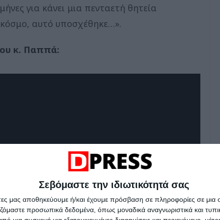
 μήνες για κάνει μια πενταετή θητεία
 κόσμο, αυτό υποσχέθηκε…».
ου κ. Παππά:
Σεβόμαστε την ιδιωτικότητά σας
άτες μας αποθηκεύουμε ή/και έχουμε πρόσβαση σε πληροφορίες σε μια
αζόμαστε προσωπικά δεδομένα, όπως μοναδικά αναγνωριστικά και τυπι
πό μια συσκευή για εξατομικευμένες διαφημίσεις και περιεχόμενο, μέτ