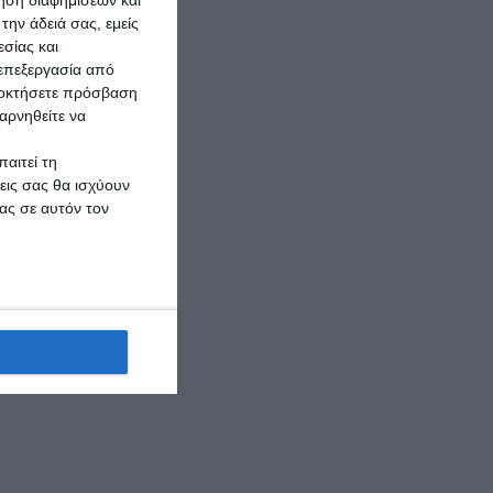
την άδειά σας, εμείς
σίας και
 επεξεργασία από
ποκτήσετε πρόσβαση
αρνηθείτε να
αιτεί τη
εις σας θα ισχύουν
ας σε αυτόν τον