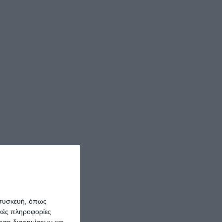
 συσκευή, όπως
κές πληροφορίες
ρηση διαφημίσεων και