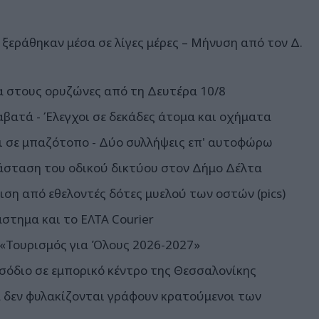
ξεράθηκαν μέσα σε λίγες μέρες – Μήνυση από τον Δ.
α στους ορυζώνες από τη Δευτέρα 10/8
αβατά - Έλεγχοι σε δεκάδες άτομα και οχήματα
 σε μπαζότοπο - Δύο συλλήψεις επ' αυτοφώρω
άσταση του οδικού δικτύου στον Δήμο Δέλτα
ιση από εθελοντές δότες μυελού των οστών (pics)
άστημα και το ΕΛΤΑ Courier
 «Τουρισμός για Όλους 2026-2027»
σόδιο σε εμπορικό κέντρο της Θεσσαλονίκης
σα δεν φυλακίζονται γράφουν κρατούμενοι των