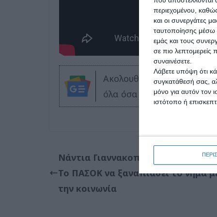
περιεχομένου, καθώς
και οι συνεργάτες μ
ταυτοποίησης μέσω 
εμάς και τους συνε
σε πιο λεπτομερείς π
συναινέσετε.
Λάβετε υπόψη ότι κά
Ακολουθήστε το DELTA PR
συγκατάθεσή σας, αλ
μόνο για αυτόν τον 
όλα όσα συμβαίνουν στη Δ
ιστότοπο ή επισκεπ
Νάντια Γιαννακοπούλου στον FLAS
ΠΕΡΙ
Το ΠΑΣΟΚ να ξαναπιάσει το νήμα μ
την κοινωνία