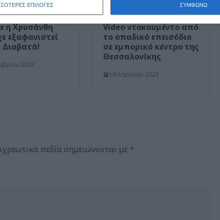
ΣΣΟΤΕΡΕΣ ΕΠΙΛΟΓΕΣ
ΣΥΜΦΩΝΩ
ε η Χρυσάνθη
Video ντοκουμέντο από
χε εξαφανιστεί
το οπαδικό επεισόδιο
 Διαβατά!
σε εμπορικό κέντρο της
Θεσσαλονίκης
μβρίου 2023
19 Απριλίου 2023
οχρεωτικά πεδία σημειώνονται με
*