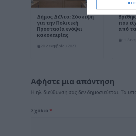
ΠΕΡΙ
Δήμος Δέλτα: Σύσκεψη
Βρέθηκ
για την Πολιτική
που εί
Προστασία ενόψει
από τα
κακοκαιρίας
11 Δεκε
20 Δεκεμβρίου 2023
Αφήστε μια απάντηση
Η ηλ. διεύθυνση σας δεν δημοσιεύεται.
Τα υπ
Σχόλιο
*