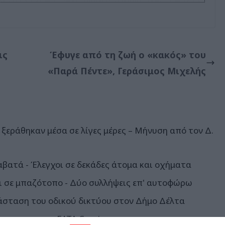
ις
Έφυγε από τη ζωή ο «κακός» του
«Παρά Πέντε», Γεράσιμος Μιχελής
ξεράθηκαν μέσα σε λίγες μέρες – Μήνυση από τον Δ.
αβατά - Έλεγχοι σε δεκάδες άτομα και οχήματα
 σε μπαζότοπο - Δύο συλλήψεις επ' αυτοφώρω
άσταση του οδικού δικτύου στον Δήμο Δέλτα
άστημα και το ΕΛΤΑ Courier