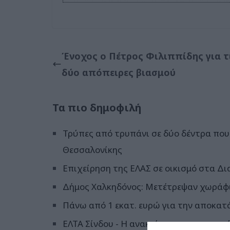
Ένοχος ο Πέτρος Φιλιππίδης για τ
δύο απόπειρες βιασμού
Τα πιο δημοφιλή
Τρύπες από τρυπάνι σε δύο δέντρα που 
Θεσσαλονίκης
Επιχείρηση της ΕΛΑΣ σε οικισμό στα Δι
Δήμος Χαλκηδόνος: Μετέτρεψαν χωράφι
Πάνω από 1 εκατ. ευρώ για την αποκατ
ΕΛΤΑ Σίνδου - Η ανακοίνωση για το κατ