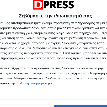
 «Τουρισμός για Όλους 2026-2027»
σόδιο σε εμπορικό κέντρο της Θεσσαλονίκης
Σεβόμαστε την ιδιωτικότητά σας
σα δεν φυλακίζονται γράφουν κρατούμενοι των
άτες μας αποθηκεύουμε ή/και έχουμε πρόσβαση σε πληροφορίες σε μια
αζόμαστε προσωπικά δεδομένα, όπως μοναδικά αναγνωριστικά και τυπι
πό μια συσκευή για εξατομικευμένες διαφημίσεις και περιεχόμενο, μέτ
 και απόψεις του κοινού για την ανάπτυξη και βελτίωση προϊόντων.
Με 
ητήριο της Νέας Μαγνησίας σε τροχιά
ας ενδέχεται να χρησιμοποιήσουμε ακριβή δεδομένα γεωγραφικής τοποθε
σάρωσης συσκευών. Μπορείτε να κάνετε κλικ για να συναινέσετε στην
ργάτες μας όπως περιγράφεται παραπάνω. Εναλλακτικά, μπορείτε να α
γικού εξοπλισμού στο ΓΣ Παπανικολάου (pics)
ληροφορίες και να αλλάξετε τις προτιμήσεις σας πριν συναινέσετε ή να 
ποια επεξεργασία των προσωπικών σας δεδομένων ενδέχεται να μην απ
λά έχετε το δικαίωμα να αρνηθείτε αυτήν την επεξεργασία. Οι προτιμήσ
ιστότοπο. Μπορείτε πάντα να αλλάξετε τις προτιμήσεις σας επιστρέφοντ
τόμενοι την
πολιτική απορρήτου
μας.