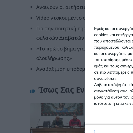
Ανοίγουν οι αιτήσεις για το Πρόγραμμα
Video ντοκουμέντο από το οπαδικό επει
Για την ποιητική της ελευθερίας και ό
Εμείς και οι συνεργ
cookies και επεξεργ
φυλακών Διαβατών
που αποστέλλονται α
περιεχομένου, καθώς
«Το πρώτο βήμα για να μπει το Κολυμβ
και οι συνεργάτες μ
ολοκλήρωσης»
ταυτοποίησης μέσω 
εμάς και τους συνε
Αναβάθμιση υποδομής και ιατροτεχνολο
σε πιο λεπτομερείς π
συναινέσετε.
Λάβετε υπόψη ότι κά
Ίσως Σας Ενδιαφέρει
συγκατάθεσή σας, αλ
μόνο για αυτόν τον 
ιστότοπο ή επισκεπ