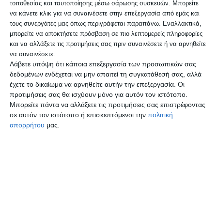
τοποθεσίας και ταυτοποίησης μέσω σάρωσης συσκευών. Μπορείτε
και εκπροσώπους της ισχυρής ελληνικής
να κάνετε κλικ για να συναινέσετε στην επεξεργασία από εμάς και
ομογένειας που ζει και δραστηριοποιείται
τους συνεργάτες μας όπως περιγράφεται παραπάνω. Εναλλακτικά,
μπορείτε να αποκτήσετε πρόσβαση σε πιο λεπτομερείς πληροφορίες
στην αμερικανική μεγαλούπολη.
και να αλλάξετε τις προτιμήσεις σας πριν συναινέσετε ή να αρνηθείτε
Ακολούθως, το Σάββατο, θα μεταβεί στην
να συναινέσετε.
Λάβετε υπόψη ότι κάποια επεξεργασία των προσωπικών σας
Ουάσιγκτον. Στην αμερικανική
δεδομένων ενδέχεται να μην απαιτεί τη συγκατάθεσή σας, αλλά
έχετε το δικαίωμα να αρνηθείτε αυτήν την επεξεργασία. Οι
πρωτεύουσα θα συμμετέχει σε
προτιμήσεις σας θα ισχύουν μόνο για αυτόν τον ιστότοπο.
προγραμματισμένες ενημερωτικές
Μπορείτε πάντα να αλλάξετε τις προτιμήσεις σας επιστρέφοντας
σε αυτόν τον ιστότοπο ή επισκεπτόμενοι την
πολιτική
συσκέψεις της Κοινοβουλευτικής
απορρήτου
μας.
Συνέλευσης του ΟΑΣΕ σχετικές με τον
τρόπο διεξαγωγής των προεδρικών
εκλογών. Επίσης, θα συναντηθεί με την
Πρέσβη της Ελλάδας και τις προξενικές
αρχές καθώς και με εκπροσώπους της
ιδιαίτερα δραστήριας ελληνικής