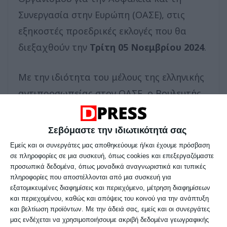
Συνεργασία στην Ευρώπη (ΟΑΣΕ), στις
εξηκοστές προεδρικές εκλογές που θα
διεξαχθούν την
Τρίτη 05 Νοεμβρίου 2024
.
Με την ιδιότητα του μέλους της ελληνικής
αντιπροσωπείας στον ΟΑΣΕ, ο Βουλευτής
Β΄ Θεσσαλονίκης της Νέας Δημοκρατίας
συμμετέχει στη διεθνή αποστολή που θα
Σεβόμαστε την ιδιωτικότητά σας
επιφορτιστεί με την ευθύνη αξιολόγησης
Εμείς και οι συνεργάτες μας αποθηκεύουμε ή/και έχουμε πρόσβαση
σε πληροφορίες σε μια συσκευή, όπως cookies και επεξεργαζόμαστε
των εκλογικών διαδικασιών.
προσωπικά δεδομένα, όπως μοναδικά αναγνωριστικά και τυπικές
πληροφορίες που αποστέλλονται από μια συσκευή για
Αρχικά ο κ. Καράογλου θα επισκεφθεί τη
εξατομικευμένες διαφημίσεις και περιεχόμενο, μέτρηση διαφημίσεων
και περιεχομένου, καθώς και απόψεις του κοινού για την ανάπτυξη
Νέα Υόρκη όπου θα συναντηθεί με τον
και βελτίωση προϊόντων.
Με την άδειά σας, εμείς και οι συνεργάτες
Αρχιεπίσκοπο Αμερικής κ.κ. Ελπιδοφόρο
μας ενδέχεται να χρησιμοποιήσουμε ακριβή δεδομένα γεωγραφικής