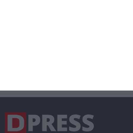
ΟΙΚΟΝΟΜΙΑ
ΝΔ
ΜΟΥΣΙΚΗ
ΜΗΤΣΟΤΑΚΗΣ
ΠΚΜ
ΠΟΔΟΣΦΑΙΡΟ
ΠΕΡΙΒΑΛΛΟΝ
ΠΑΙΔΕΙΑ
ΠΑΣΟΚ
ΣΙΝΔΟΣ
ΠΟΛΙΤΙΚΗ
ΠΟΛΙΤΙΣΤΙΚΑ
ΠΥΡΚΑΓΙΑ
ΣΤΑΜΑΤΑΚΗΣ
ΤΣΑΚΙΡΗΣ
ΧΑΛΑΣΤΡΑ
ΣΧΟΛΕΙΑ
ΥΓΕΙΑ
ΣΥΡΙΖΑ
ΤΡΟΧΑΙΑ
ΩΡΑΙΟΚΑΣΤΡΟ
ΧΡΙΣΤΟΥΓΕΝΝΑ