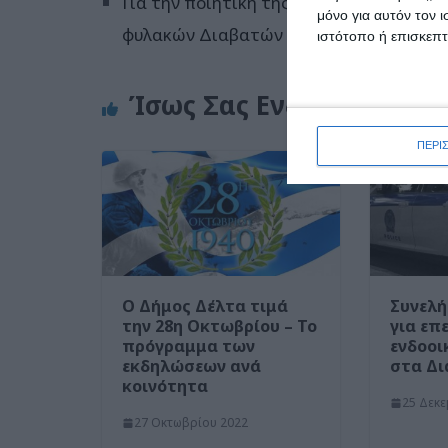
Για την ποιητική της ελευθερίας και ό
μόνο για αυτόν τον 
φυλακών Διαβατών
ιστότοπο ή επισκεπ
Ίσως Σας Ενδιαφέρει
ΠΕΡΙ
Ο Δήμος Δέλτα τιμά
Συνελή
την 28η Οκτωβρίου – Το
για επ
πρόγραμμα των
ενδοοι
εκδηλώσεων ανά
στα Δ
κοινότητα
25 Δεκε
27 Οκτωβρίου 2022