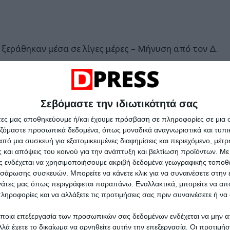
ξεράθηκαν μέσα σε λίγες μέρες – Μήνυση από τον Δ.
α στους ορυζώνες από τη Δευτέρα 10/8
αβατά - Έλεγχοι σε δεκάδες άτομα και οχήματα
Σεβόμαστε την ιδιωτικότητά σας
 σε μπαζότοπο - Δύο συλλήψεις επ' αυτοφώρω
άτες μας αποθηκεύουμε ή/και έχουμε πρόσβαση σε πληροφορίες σε μια
αζόμαστε προσωπικά δεδομένα, όπως μοναδικά αναγνωριστικά και τυπι
άσταση του οδικού δικτύου στον Δήμο Δέλτα
πό μια συσκευή για εξατομικευμένες διαφημίσεις και περιεχόμενο, μέτ
 και απόψεις του κοινού για την ανάπτυξη και βελτίωση προϊόντων.
Με 
ιση από εθελοντές δότες μυελού των οστών (pics)
ας ενδέχεται να χρησιμοποιήσουμε ακριβή δεδομένα γεωγραφικής τοποθε
σάρωσης συσκευών. Μπορείτε να κάνετε κλικ για να συναινέσετε στην
άστημα και το ΕΛΤΑ Courier
ργάτες μας όπως περιγράφεται παραπάνω. Εναλλακτικά, μπορείτε να α
 «Τουρισμός για Όλους 2026-2027»
ληροφορίες και να αλλάξετε τις προτιμήσεις σας πριν συναινέσετε ή να 
σόδιο σε εμπορικό κέντρο της Θεσσαλονίκης
ποια επεξεργασία των προσωπικών σας δεδομένων ενδέχεται να μην απ
λά έχετε το δικαίωμα να αρνηθείτε αυτήν την επεξεργασία. Οι προτιμήσ