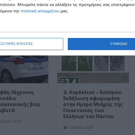
σα δεν φυλακίζονται γράφουν κρατούμενοι των
ιστότοπο. Μπορείτε πάντα να αλλάξετε τις προτιμήσεις σας επιστρέφοντ
τόμενοι την
πολιτική απορρήτου
μας.
ΣΣΟΤΕΡΕΣ ΕΠΙΛΟΓΕΣ
ΣΥΜΦΩΝΩ
φθη 36χρονος
Δ. Κορδελιού – Ευόσμου:
εισόδιο
Εκδήλωση αφιερωμένη
κογενειακής βίας
στην Ημέρα Μνήμης της
ιαβατά
Γενοκτονίας των
Ελλήνων του Πόντου
μβρίου 2024
13 Μαΐου 2024