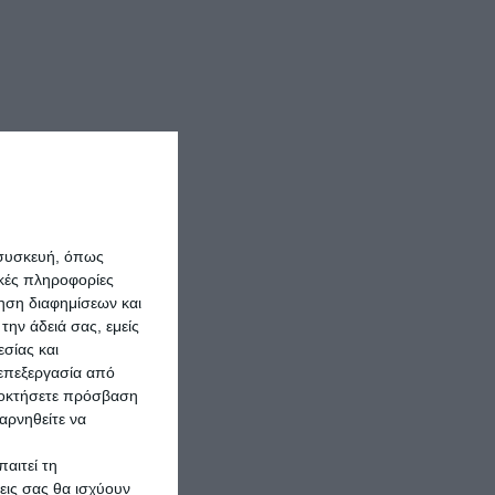
 συσκευή, όπως
κές πληροφορίες
ρηση διαφημίσεων και
την άδειά σας, εμείς
σίας και
 επεξεργασία από
ποκτήσετε πρόσβαση
αρνηθείτε να
αιτεί τη
εις σας θα ισχύουν