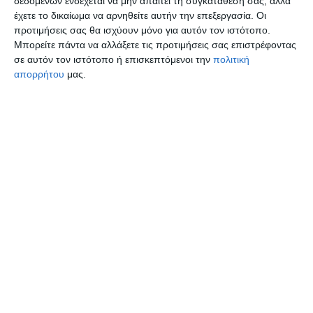
δεδομένων ενδέχεται να μην απαιτεί τη συγκατάθεσή σας, αλλά
Παράλληλα, αναφέρθηκαν στις πρόσφατες
έχετε το δικαίωμα να αρνηθείτε αυτήν την επεξεργασία. Οι
προτιμήσεις σας θα ισχύουν μόνο για αυτόν τον ιστότοπο.
εκδηλώσεις που διοργάνωσαν και στις
Μπορείτε πάντα να αλλάξετε τις προτιμήσεις σας επιστρέφοντας
οποίες έδωσε το «παρών» πλήθος κόσμου.
σε αυτόν τον ιστότοπο ή επισκεπτόμενοι την
πολιτική
απορρήτου
μας.
Δείτε όλα όσα είπαν στην εκπομπή
«Μιλάμε Πολιτικά» οι κύριοι Καράογλου
και Πετρίδης: