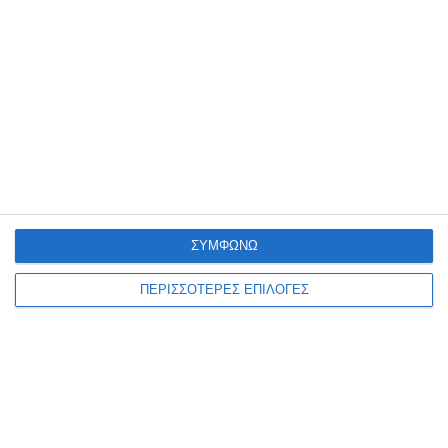
Προκήρυξη θέσης εθελοντή Σχολικού
Τροχονόμου στο 1ο Δημοτικό Σχολείο Σίνδου
Ίσως Σας Ενδιαφέρει
ΣΥΜΦΩΝΩ
ΠΕΡΙΣΣΟΤΕΡΕΣ ΕΠΙΛΟΓΕΣ
Δημοσκόπηση Interview για POLITIC:
Καρυστιανού, Κωνσταντοπούλου και