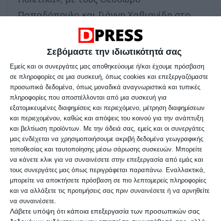
Παπαδόπουλο και Γιάννη Χαβιανίδη στο
Europe 1.
Σεβόμαστε την ιδιωτικότητά σας
Ο βουλευτής της ΝΔ, Θεόδωρος
Εμείς και οι συνεργάτες μας αποθηκεύουμε ή/και έχουμε πρόσβαση
Καράογλου, και ο υποψήφιος βουλευτής
σε πληροφορίες σε μια συσκευή, όπως cookies και επεξεργαζόμαστε
προσωπικά δεδομένα, όπως μοναδικά αναγνωριστικά και τυπικές
του ΠΑΣΟΚ – ΚΙΝΑΛ, Κώστας Πετρίδης,
πληροφορίες που αποστέλλονται από μια συσκευή για
αναφέρθηκαν στις ιδιαιτερότητες που
εξατομικευμένες διαφημίσεις και περιεχόμενο, μέτρηση διαφημίσεων
και περιεχομένου, καθώς και απόψεις του κοινού για την ανάπτυξη
έχει η Β’ εκλογική περιφέρεια της
και βελτίωση προϊόντων.
Με την άδειά σας, εμείς και οι συνεργάτες
Θεσσαλονίκης και στα ζητήματα που
μας ενδέχεται να χρησιμοποιήσουμε ακριβή δεδομένα γεωγραφικής
τοποθεσίας και ταυτοποίησης μέσω σάρωσης συσκευών. Μπορείτε
προέχουν, προκειμένου να αναπτυχθεί
να κάνετε κλικ για να συναινέσετε στην επεξεργασία από εμάς και
ισόρροπα και να αντιστραφεί το –έντονο
τους συνεργάτες μας όπως περιγράφεται παραπάνω. Εναλλακτικά,
μπορείτε να αποκτήσετε πρόσβαση σε πιο λεπτομερείς πληροφορίες
σε κάποιες περιοχές- δημογραφικό
και να αλλάξετε τις προτιμήσεις σας πριν συναινέσετε ή να αρνηθείτε
πρόβλημα.
να συναινέσετε.
Λάβετε υπόψη ότι κάποια επεξεργασία των προσωπικών σας