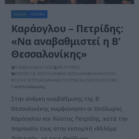
ΕΛΛΑΔΑ
ΠΟΛΙΤΙΚΗ
Καράογλου – Πετρίδης:
«Να αναβαθμιστεί η Β’
Θεσσαλονίκης»
9 Φεβρουαρίου 2023
DELTA PRESS
EUROPE 1
,
Β' ΘΕΣΣΑΛΟΝΙΚΗΣ
,
ΘΕΣΣΑΛΟΝΙΚΗ
,
ΚΑΡΑΟΓΛΟΥ
,
ΚΩΣΤΑΣ ΠΕΤΡΙΔΗΣ
,
ΜΙΛΑΜΕ ΠΟΛΙΤΙΚΑ
,
ΝΔ
,
ΠΑΣΟΚ
,
ΠΟΛΙΤΙΚΗ
1 λεπτά ανάγνωσης
Στην ανάγκη αναβάθμισης της Β’
Θεσσαλονίκης συμφώνησαν οι Θεόδωρος
Καράογλου και Κώστας Πετρίδης, κατά την
παρουσία τους στην εκπομπή «Μιλάμε
Πολιτικά», με τους Θεόδωρο