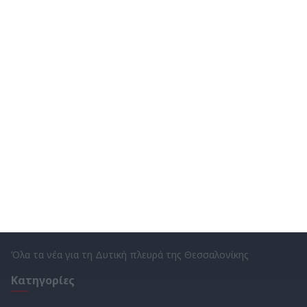
ΩΡΑΙΟΚΑΣΤΡΟ
ΧΡΙΣΤΟΥΓΕΝΝΑ
Όλα τα νέα για τη Δυτική πλευρά της Θεσσαλονίκης
Κατηγορίες