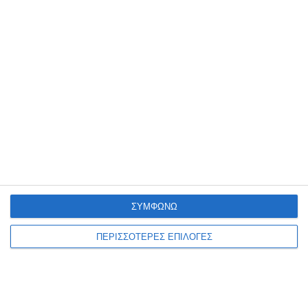
«ξεσήκωσε» τη Ν. Φιλαδέλφεια
Ίσως Σας Ενδιαφέρει
ΣΥΜΦΩΝΩ
ΠΕΡΙΣΣΟΤΕΡΕΣ ΕΠΙΛΟΓΕΣ
Ξεκινά η διάθεση πετρελαίου θέρμανσης – Τι
αλλάζει με τα παραστατικά
14 Οκτωβρίου 2025