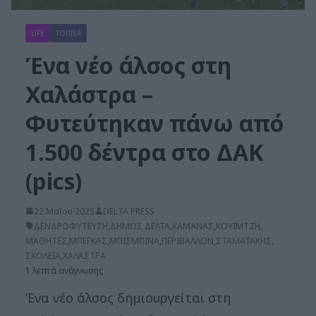
LIFE
ΤΟΠΙΚΑ
Ένα νέο άλσος στη
Χαλάστρα –
Φυτεύτηκαν πάνω από
1.500 δέντρα στο ΔΑΚ
(pics)
22 Μαΐου 2025
DELTA PRESS
ΔΕΝΔΡΟΦΥΤΕΥΣΗ
,
ΔΗΜΟΣ ΔΕΛΤΑ
,
ΚΑΜΑΝΑΣ
,
ΚΟΥΙΜΤΖΗ
,
ΜΑΘΗΤΕΣ
,
ΜΠΕΓΚΑΣ
,
ΜΠΙΣΜΠΙΝΑ
,
ΠΕΡΙΒΑΛΛΟΝ
,
ΣΤΑΜΑΤΑΚΗΣ
,
ΣΧΟΛΕΙΑ
,
ΧΑΛΑΣΤΡΑ
1 λεπτά ανάγνωσης
Ένα νέο άλσος δημιουργείται στη