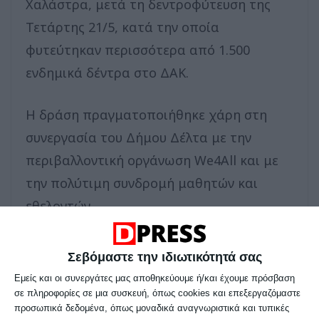
Χαλάστρα, μετά τη δεντροφύτευση της
Τετάρτης 21/5, κατά την οποία
φυτεύτηκαν περισσότερα από 1.500
ενδημικά δέντρα στο ΔΑΚ.
Η δράση πραγματοποιήθηκε χάρη στη
συνεργασία του Δήμου Δέλτα με την
περιβαλλοντική οργάνωση We4All και με
την πολύτιμη συνδρομή μαθητών και
εθελοντών.
Στη δράση συμμετείχαν η δήμαρχος
Σεβόμαστε την ιδιωτικότητά σας
Δέλτα, Γερακίνα Μπισμπινά, ο πρόεδρος
Εμείς και οι συνεργάτες μας αποθηκεύουμε ή/και έχουμε πρόσβαση
του Δημοτικού Συμβουλίου, Σπύρος
σε πληροφορίες σε μια συσκευή, όπως cookies και επεξεργαζόμαστε
προσωπικά δεδομένα, όπως μοναδικά αναγνωριστικά και τυπικές
Σταματάκης, ο αντιδήμαρχος Χαλάστρας