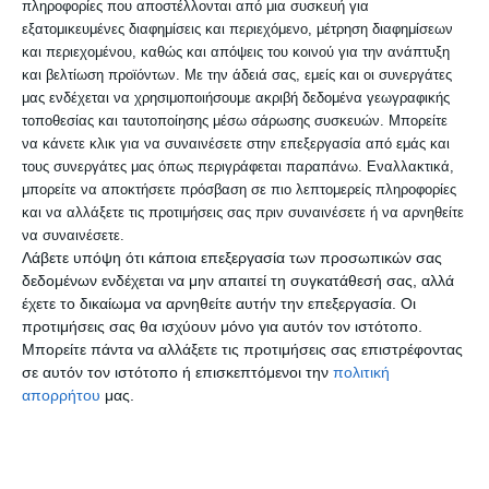
πληροφορίες που αποστέλλονται από μια συσκευή για
& Τεχνικών Έργων, Δημήτρης Καμανάς, ο
εξατομικευμένες διαφημίσεις και περιεχόμενο, μέτρηση διαφημίσεων
και περιεχομένου, καθώς και απόψεις του κοινού για την ανάπτυξη
περιφερειακός σύμβουλος Θάνος
και βελτίωση προϊόντων.
Με την άδειά σας, εμείς και οι συνεργάτες
Μπέγκας, η πρόεδρος της Τ.Ε Χαλάστρας,
μας ενδέχεται να χρησιμοποιήσουμε ακριβή δεδομένα γεωγραφικής
τοποθεσίας και ταυτοποίησης μέσω σάρωσης συσκευών. Μπορείτε
Λένα Κουϊμτζή, οι Πρόσκοποι Χαλάστρας,
να κάνετε κλικ για να συναινέσετε στην επεξεργασία από εμάς και
μαθητές από όλα τα σχολεία της περιοχής
τους συνεργάτες μας όπως περιγράφεται παραπάνω. Εναλλακτικά,
μπορείτε να αποκτήσετε πρόσβαση σε πιο λεπτομερείς πληροφορίες
και δεκάδες εθελοντές.
και να αλλάξετε τις προτιμήσεις σας πριν συναινέσετε ή να αρνηθείτε
να συναινέσετε.
Λάβετε υπόψη ότι κάποια επεξεργασία των προσωπικών σας
«Το άλσος δεν είναι μόνο πράσινο. Είναι
δεδομένων ενδέχεται να μην απαιτεί τη συγκατάθεσή σας, αλλά
γνώση, συμμετοχή και μέλλον για τα
έχετε το δικαίωμα να αρνηθείτε αυτήν την επεξεργασία. Οι
προτιμήσεις σας θα ισχύουν μόνο για αυτόν τον ιστότοπο.
παιδιά μας. Συνεχίζουμε με πράξεις που
Μπορείτε πάντα να αλλάξετε τις προτιμήσεις σας επιστρέφοντας
θα κάνουν τις κοινότητες μας πιο
σε αυτόν τον ιστότοπο ή επισκεπτόμενοι την
πολιτική
απορρήτου
μας.
βιώσιμες, με σεβασμό στο περιβάλλον και
μία κοινωνία πιο συμμετοχική και
ενεργή», αναφέρει στο σχετικό μήνυμά