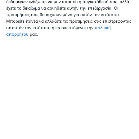
δεδομένων ενδέχεται να μην απαιτεί τη συγκατάθεσή σας, αλλά
έχετε το δικαίωμα να αρνηθείτε αυτήν την επεξεργασία. Οι
προτιμήσεις σας θα ισχύουν μόνο για αυτόν τον ιστότοπο.
Μπορείτε πάντα να αλλάξετε τις προτιμήσεις σας επιστρέφοντας
σε αυτόν τον ιστότοπο ή επισκεπτόμενοι την
πολιτική
απορρήτου
μας.
ΤΟΠΙΚΑ
27 Μαρτίου 2026
DELTA PRESS
ΔΗΜΟΣ ΔΕΛΤΑ
,
ΚΑΘΑΡΙΣΜΟΣ ΟΙΚΟΠΕΔΩΝ
,
ΜΠΙΣΜΠΙΝΑ
,
ΠΟΛΙΤΙΚΗ ΠΡΟΣΤΑΣΙΑ
,
ΠΥΡΚΑΓΙΑ
,
ΧΑΛΚΙΔΗΣ
3 λεπτά ανάγνωσης
Δήμος Δέλτα: Καθαρισμός
οικοπέδων από τους
ιδιοκτήτες ενόψει της
αντιπυρικής περιόδου 2026