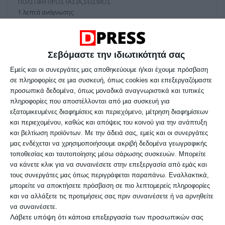
ΠΟΛΙΤΙΚΗ ΠΡΟΣΤΑΣΙΑ
,
ΣΕΙΣΜΟΣ
1 λεπτά ανάγνωσης
Δήμος Κορδελιού – Ευόσμου:
Πρόγραμμα επιμόρφωσης 200
Σεβόμαστε την ιδιωτικότητά σας
εκπαιδευτικών για διαχείριση
Εμείς και οι συνεργάτες μας αποθηκεύουμε ή/και έχουμε πρόσβαση
σεισμού σε σχολεία
σε πληροφορίες σε μια συσκευή, όπως cookies και επεξεργαζόμαστε
προσωπικά δεδομένα, όπως μοναδικά αναγνωριστικά και τυπικές
Καινοτόμα εκπαιδευτική ειδική VR δράση
πληροφορίες που αποστέλλονται από μια συσκευή για
εξατομικευμένες διαφημίσεις και περιεχόμενο, μέτρηση διαφημίσεων
– Άσκηση Διαχείρισης Κατάστασης
και περιεχομένου, καθώς και απόψεις του κοινού για την ανάπτυξη
Σεισμού σε Σχολικό Εικονικό Περιβάλλον,
και βελτίωση προϊόντων.
Με την άδειά σας, εμείς και οι συνεργάτες
μας ενδέχεται να χρησιμοποιήσουμε ακριβή δεδομένα γεωγραφικής
διοργανώνει ο Δήμος Κορδελιού –
τοποθεσίας και ταυτοποίησης μέσω σάρωσης συσκευών. Μπορείτε
Ευόσμου.
να κάνετε κλικ για να συναινέσετε στην επεξεργασία από εμάς και
τους συνεργάτες μας όπως περιγράφεται παραπάνω. Εναλλακτικά,
μπορείτε να αποκτήσετε πρόσβαση σε πιο λεπτομερείς πληροφορίες
και να αλλάξετε τις προτιμήσεις σας πριν συναινέσετε ή να αρνηθείτε
να συναινέσετε.
Λάβετε υπόψη ότι κάποια επεξεργασία των προσωπικών σας