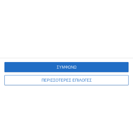
αναμένεται να δουν τον τρέχοντα μήνα 2,4
εκατομμύρια πολίτες της χώρας, καθώς
ξεκινούν οι καταβολές
ΣΥΜΦΩΝΩ
ΠΕΡΙΣΣΟΤΕΡΕΣ ΕΠΙΛΟΓΕΣ
ΕΛΛΑΔΑ
ΟΙΚΟΝΟΜΙΑ