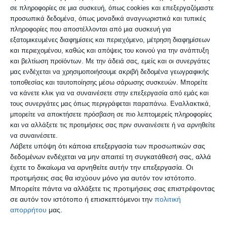
σε πληροφορίες σε μια συσκευή, όπως cookies και επεξεργαζόμαστε
προσωπικά δεδομένα, όπως μοναδικά αναγνωριστικά και τυπικές
πληροφορίες που αποστέλλονται από μια συσκευή για
εξατομικευμένες διαφημίσεις και περιεχόμενο, μέτρηση διαφημίσεων
και περιεχομένου, καθώς και απόψεις του κοινού για την ανάπτυξη
και βελτίωση προϊόντων.
Με την άδειά σας, εμείς και οι συνεργάτες
μας ενδέχεται να χρησιμοποιήσουμε ακριβή δεδομένα γεωγραφικής
τοποθεσίας και ταυτοποίησης μέσω σάρωσης συσκευών. Μπορείτε
να κάνετε κλικ για να συναινέσετε στην επεξεργασία από εμάς και
τους συνεργάτες μας όπως περιγράφεται παραπάνω. Εναλλακτικά,
μπορείτε να αποκτήσετε πρόσβαση σε πιο λεπτομερείς πληροφορίες
και να αλλάξετε τις προτιμήσεις σας πριν συναινέσετε ή να αρνηθείτε
να συναινέσετε.
Λάβετε υπόψη ότι κάποια επεξεργασία των προσωπικών σας
ΕΛΛΑΔΑ
ΟΙΚΟΝΟΜΙΑ
δεδομένων ενδέχεται να μην απαιτεί τη συγκατάθεσή σας, αλλά
20 Δεκεμβρίου 2025
DELTA PRESS
έχετε το δικαίωμα να αρνηθείτε αυτήν την επεξεργασία. Οι
ΕΠΙΔΟΜΑΤΑ
,
ΟΙΚΟΝΟΜΙΑ
,
ΠΛΗΡΩΜΕΣ
,
ΦΟΡΟΛΟΓΙΑ
προτιμήσεις σας θα ισχύουν μόνο για αυτόν τον ιστότοπο.
3 λεπτά ανάγνωσης
Μπορείτε πάντα να αλλάξετε τις προτιμήσεις σας επιστρέφοντας
σε αυτόν τον ιστότοπο ή επισκεπτόμενοι την
πολιτική
Ο χάρτης των πληρωμών και
απορρήτου
μας.
των ελαφρύνσεων το 2026