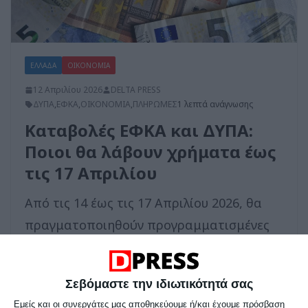
ΕΛΛΑΔΑ
ΟΙΚΟΝΟΜΙΑ
12 Απριλίου 2026
DELTA PRESS
ΔΥΠΑ
,
ΕΦΚΑ
,
ΟΙΚΟΝΟΜΙΑ
,
ΠΛΗΡΩΜΕΣ
1 λεπτά ανάγνωσης
Καταβολές ΕΦΚΑ και ΔΥΠΑ:
Ποιοι θα λάβουν χρήματα έως
τις 17 Απριλίου
Από τις 14 έως τις 17 Απριλίου 2026, θα
πραγματοποιηθούν προγραμματισμένες
πληρωμές στο πλαίσιο του e-ΕΦΚΑ και της
Δημόσιας Υπηρεσίας Απασχόλησης
Σεβόμαστε την ιδιωτικότητά σας
Εμείς και οι συνεργάτες μας αποθηκεύουμε ή/και έχουμε πρόσβαση