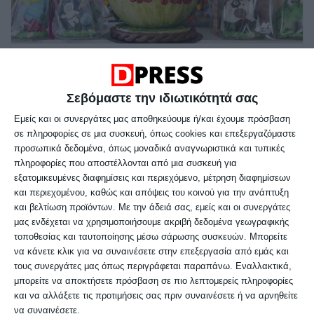
LIFE
9 Απριλίου 2026
DELTA PRESS
Σεβόμαστε την ιδιωτικότητά σας
ΛΑΜΠΑΔΕΣ
,
ΟΙΚΟΝΟΜΙΑ
,
ΠΑΣΧΑ
5 λεπτά ανάγνωσης
Εμείς και οι συνεργάτες μας αποθηκεύουμε ή/και έχουμε πρόσβαση
Το Πάσχα στην αγορά της
σε πληροφορίες σε μια συσκευή, όπως cookies και επεξεργαζόμαστε
Θεσσαλονίκης
προσωπικά δεδομένα, όπως μοναδικά αναγνωριστικά και τυπικές
πληροφορίες που αποστέλλονται από μια συσκευή για
εξατομικευμένες διαφημίσεις και περιεχόμενο, μέτρηση διαφημίσεων
Στη Θεσσαλονίκη, η πασχαλινή περίοδος
και περιεχομένου, καθώς και απόψεις του κοινού για την ανάπτυξη
φέτος ξεχωρίζει για εικόνες που δύσκολα
και βελτίωση προϊόντων.
Με την άδειά σας, εμείς και οι συνεργάτες
μας ενδέχεται να χρησιμοποιήσουμε ακριβή δεδομένα γεωγραφικής
περνούν απαρατήρητες. Υπερμεγέθη
τοποθεσίας και ταυτοποίησης μέσω σάρωσης συσκευών. Μπορείτε
σοκολατένια αβγά, θεματικές δημιουργίες
να κάνετε κλικ για να συναινέσετε στην επεξεργασία από εμάς και
τους συνεργάτες μας όπως περιγράφεται παραπάνω. Εναλλακτικά,
και λαμπάδες
μπορείτε να αποκτήσετε πρόσβαση σε πιο λεπτομερείς πληροφορίες
και να αλλάξετε τις προτιμήσεις σας πριν συναινέσετε ή να αρνηθείτε
να συναινέσετε.