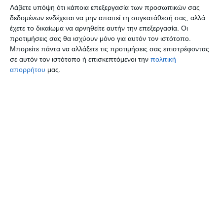
Λάβετε υπόψη ότι κάποια επεξεργασία των προσωπικών σας
δεδομένων ενδέχεται να μην απαιτεί τη συγκατάθεσή σας, αλλά
έχετε το δικαίωμα να αρνηθείτε αυτήν την επεξεργασία. Οι
προτιμήσεις σας θα ισχύουν μόνο για αυτόν τον ιστότοπο.
Μπορείτε πάντα να αλλάξετε τις προτιμήσεις σας επιστρέφοντας
σε αυτόν τον ιστότοπο ή επισκεπτόμενοι την
πολιτική
απορρήτου
μας.
LIFE
ΔΗΜΟΙ - ΠΕΡΙΦΕΡΕΙΕΣ
3 Απριλίου 2026
DELTA PRESS
ΔΗΜΟΣ ΘΕΣΣΑΛΟΝΙΚΗΣ
,
ΘΕΣΣΑΛΟΝΙΚΗ
,
ΛΑΜΠΑΔΕΣ
,
ΠΑΠΑΓΕΩΡΓΙΟΥ
,
ΠΑΣΧΑ
0 λεπτά ανάγνωσης
Δήμος Θεσσαλονίκης: