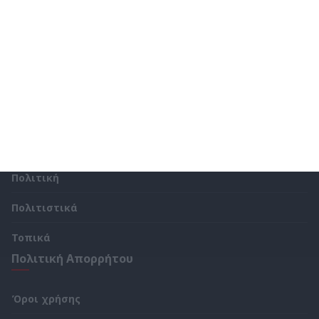
Αθλητικά
Δήμοι – Περιφέρειες
Ελλάδα
ΟΙΚΟΝΟΜΙΑ
Παρασκήνια
Πολιτική
Πολιτιστικά
Τοπικά
Πολιτική Απορρήτου
Όροι χρήσης