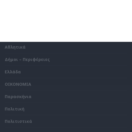
Κατηγορίες
Life
Videos
Αθλητικά
Δήμοι – Περιφέρειες
Ελλάδα
ΟΙΚΟΝΟΜΙΑ
Παρασκήνια
Πολιτική
Πολιτιστικά