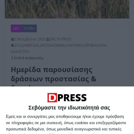
LIFE
ΤΟΠΙΚΑ
2 Νοεμβρίου 2023
DELTA PRESS
ΖΩΑ
,
ΗΜΕΡΙΔΑ
,
ΘΕΣΣΑΛΟΝΙΚΗ
,
ΟΦΥΠΕΚΑ
,
ΠΕΡΙΒΑΛΛΟΝ
,
ΧΑΛΑΣΤΡΑ
2 λεπτά ανάγνωσης
Ημερίδα παρουσίασης
δράσεων προστασίας &
διατήρησης της
βιοποικιλότητας στις
προστατευόμενες περιοχές
Σεβόμαστε την ιδιωτικότητά σας
του Θερμαϊκού Κόλπου
Εμείς και οι συνεργάτες μας αποθηκεύουμε ή/και έχουμε πρόσβαση
σε πληροφορίες σε μια συσκευή, όπως cookies και επεξεργαζόμαστε
Τις διαχειριστικές δράσεις που υλοποίησε
προσωπικά δεδομένα, όπως μοναδικά αναγνωριστικά και τυπικές