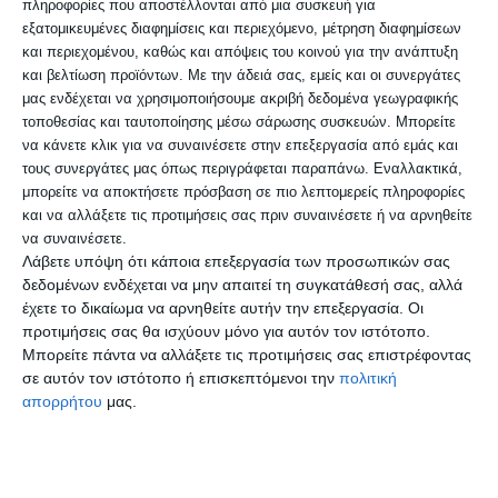
πληροφορίες που αποστέλλονται από μια συσκευή για
για την προστασία και διατήρηση της
εξατομικευμένες διαφημίσεις και περιεχόμενο, μέτρηση διαφημίσεων
βιοποικιλότητας στις περιοχές
και περιεχομένου, καθώς και απόψεις του κοινού για την ανάπτυξη
και βελτίωση προϊόντων.
Με την άδειά σας, εμείς και οι συνεργάτες
αρμοδιότητάς του θα παρουσιάσει σε
μας ενδέχεται να χρησιμοποιήσουμε ακριβή δεδομένα γεωγραφικής
ημερίδα
τοποθεσίας και ταυτοποίησης μέσω σάρωσης συσκευών. Μπορείτε
να κάνετε κλικ για να συναινέσετε στην επεξεργασία από εμάς και
τους συνεργάτες μας όπως περιγράφεται παραπάνω. Εναλλακτικά,
μπορείτε να αποκτήσετε πρόσβαση σε πιο λεπτομερείς πληροφορίες
και να αλλάξετε τις προτιμήσεις σας πριν συναινέσετε ή να αρνηθείτε
να συναινέσετε.
Λάβετε υπόψη ότι κάποια επεξεργασία των προσωπικών σας
δεδομένων ενδέχεται να μην απαιτεί τη συγκατάθεσή σας, αλλά
έχετε το δικαίωμα να αρνηθείτε αυτήν την επεξεργασία. Οι
προτιμήσεις σας θα ισχύουν μόνο για αυτόν τον ιστότοπο.
Μπορείτε πάντα να αλλάξετε τις προτιμήσεις σας επιστρέφοντας
σε αυτόν τον ιστότοπο ή επισκεπτόμενοι την
πολιτική
απορρήτου
μας.