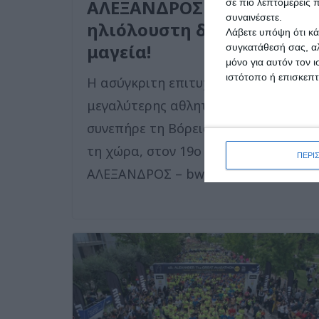
ΑΛΕΞΑΝΔΡΟΣ – bwin,
σε πιο λεπτομερείς π
συναινέσετε.
ηλιόλουστη δρομική
Λάβετε υπόψη ότι κά
μαγεία!
συγκατάθεσή σας, αλ
μόνο για αυτόν τον 
ιστότοπο ή επισκεπ
Η ασύγκριτη επιτυχία της
μεγαλύτερης αθλητικής γιορτής
συνεπήρε τη Βόρεια Ελλάδα και όλη
τη χώρα, στον 19ο Μαραθώνιο ΜΕΓΑ
ΠΕΡΙ
ΑΛΕΞΑΝΔΡΟΣ – bwin,