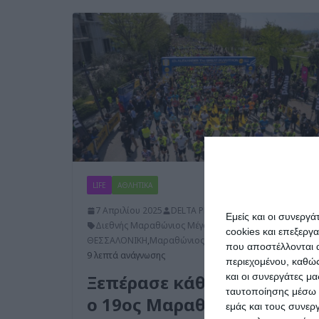
LIFE
ΑΘΛΗΤΙΚΑ
7 Απριλίου 2025
DELTA PRESS
Εμείς και οι συνεργ
Διεθνής Μαραθώνιος Μέγας Αλέξανδρος
,
cookies και επεξεργ
ΘΕΣΣΑΛΟΝΙΚΗ
,
Μαραθώνιος
,
Πέλλα
,
τρέξιμο
που αποστέλλονται α
9 λεπτά ανάγνωσης
περιεχομένου, καθώς
και οι συνεργάτες μ
Ξεπέρασε κάθε προσδοκία
ταυτοποίησης μέσω 
ο 19ος Μαραθώνιος ΜΕΓΑΣ
εμάς και τους συνε