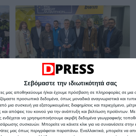
LIFE
ΑΘΛΗΤΙΚΑ
Σεβόμαστε την ιδιωτικότητά σας
1 Απριλίου 2025
DELTA PRESS
άτες μας αποθηκεύουμε ή/και έχουμε πρόσβαση σε πληροφορίες σε μια
ΑΘΛΗΤΙΣΜΟΣ
,
Διεθνής Μαραθώνιος Μέγας Αλέξανδρος
αζόμαστε προσωπικά δεδομένα, όπως μοναδικά αναγνωριστικά και τυπι
,
ΘΕΣΣΑΛΟΝΙΚΗ
,
Μαραθώνιος
,
ΜΕΑΣ ΤΡΙΤΩΝ
,
Πέλλα
,
πό μια συσκευή για εξατομικευμένες διαφημίσεις και περιεχόμενο, μέτ
τρέξιμο
 και απόψεις του κοινού για την ανάπτυξη και βελτίωση προϊόντων.
Με 
12 λεπτά ανάγνωσης
ας ενδέχεται να χρησιμοποιήσουμε ακριβή δεδομένα γεωγραφικής τοποθε
σάρωσης συσκευών. Μπορείτε να κάνετε κλικ για να συναινέσετε στην
Με 15.000 δρομείς έρχεται
ργάτες μας όπως περιγράφεται παραπάνω. Εναλλακτικά, μπορείτε να α