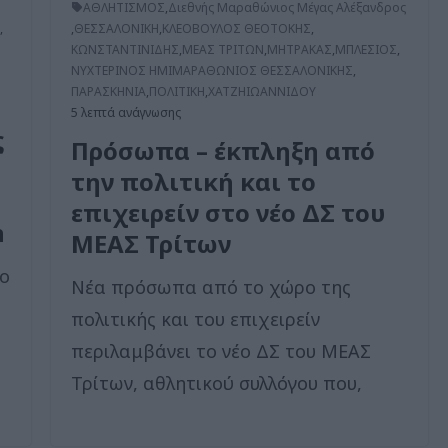
ΑΘΛΗΤΙΣΜΟΣ
,
Διεθνής Μαραθώνιος Μέγας Αλέξανδρος
,
,
ΘΕΣΣΑΛΟΝΙΚΗ
,
ΚΛΕΟΒΟΥΛΟΣ ΘΕΟΤΟΚΗΣ
,
ΚΩΝΣΤΑΝΤΙΝΙΔΗΣ
,
ΜΕΑΣ ΤΡΙΤΩΝ
,
ΜΗΤΡΑΚΑΣ
,
ΜΠΛΕΣΙΟΣ
,
ΝΥΧΤΕΡΙΝΟΣ ΗΜΙΜΑΡΑΘΩΝΙΟΣ ΘΕΣΣΑΛΟΝΙΚΗΣ
,
ΠΑΡΑΣΚΗΝΙΑ
,
ΠΟΛΙΤΙΚΗ
,
ΧΑΤΖΗΙΩΑΝΝΙΔΟΥ
5 λεπτά ανάγνωσης
ς
Πρόσωπα – έκπληξη από
την πολιτική και το
επιχειρείν στο νέο ΔΣ του
n
ΜΕΑΣ Τρίτων
0ο
Νέα πρόσωπα από το χώρο της
πολιτικής και του επιχειρείν
περιλαμβάνει το νέο ΔΣ του ΜΕΑΣ
Τρίτων, αθλητικού συλλόγου που,