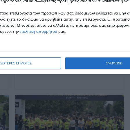
ο 19ος Μαραθώνιος ΜΕΓΑΣ
ληροφορίες και να αλλάξετε τις προτιμήσεις σας πριν συναινέσετε ή να 
ΑΛΕΞΑΝΔΡΟΣ – bwin
ποια επεξεργασία των προσωπικών σας δεδομένων ενδέχεται να μην απ
λά έχετε το δικαίωμα να αρνηθείτε αυτήν την επεξεργασία. Οι προτιμήσ
Οι δρόμοι της Θεσσαλονίκης και της
ιστότοπο. Μπορείτε πάντα να αλλάξετε τις προτιμήσεις σας επιστρέφοντ
Μακεδονίας ετοιμάζονται να
τόμενοι την
πολιτική απορρήτου
μας.
υποδεχθούν 15.000 δρομείς, στο
μεγαλύτερο αθλητικό γεγονός της
χρονιάς για τη
Σ
ΣΣΟΤΕΡΕΣ ΕΠΙΛΟΓΕΣ
ΣΥΜΦΩΝΩ