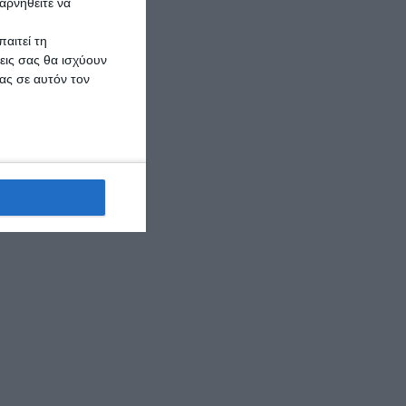
αρνηθείτε να
αιτεί τη
εις σας θα ισχύουν
ας σε αυτόν τον