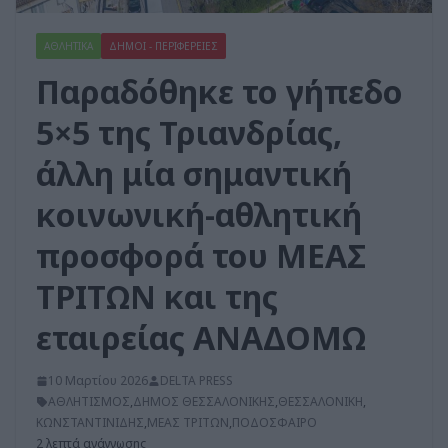
ΑΘΛΗΤΙΚΑ
ΔΗΜΟΙ - ΠΕΡΙΦΕΡΕΙΕΣ
Παραδόθηκε το γήπεδο
5×5 της Τριανδρίας,
άλλη μία σημαντική
κοινωνική-αθλητική
προσφορά του ΜΕΑΣ
ΤΡΙΤΩΝ και της
εταιρείας ΑΝΑΔΟΜΩ
10 Μαρτίου 2026
DELTA PRESS
ΑΘΛΗΤΙΣΜΟΣ
,
ΔΗΜΟΣ ΘΕΣΣΑΛΟΝΙΚΗΣ
,
ΘΕΣΣΑΛΟΝΙΚΗ
,
ΚΩΝΣΤΑΝΤΙΝΙΔΗΣ
,
ΜΕΑΣ ΤΡΙΤΩΝ
,
ΠΟΔΟΣΦΑΙΡΟ
2 λεπτά ανάγνωσης