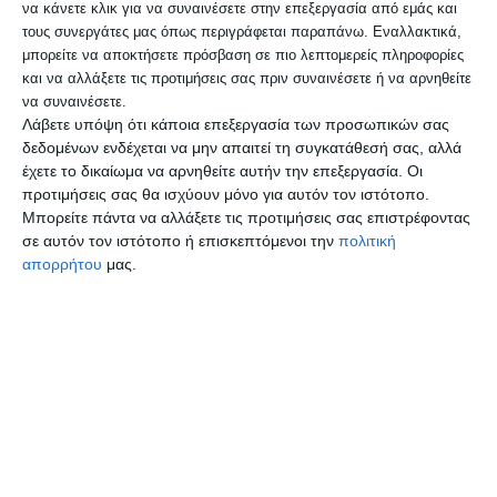
να κάνετε κλικ για να συναινέσετε στην επεξεργασία από εμάς και
τους συνεργάτες μας όπως περιγράφεται παραπάνω. Εναλλακτικά,
μπορείτε να αποκτήσετε πρόσβαση σε πιο λεπτομερείς πληροφορίες
Το αναπλασμένο γήπεδο 5×5
και να αλλάξετε τις προτιμήσεις σας πριν συναινέσετε ή να αρνηθείτε
εγκαινιάστηκε από τον Δήμαρχο
να συναινέσετε.
Λάβετε υπόψη ότι κάποια επεξεργασία των προσωπικών σας
Θεσσαλονίκης Στέλιο Αγγελούδη και
δεδομένων ενδέχεται να μην απαιτεί τη συγκατάθεσή σας, αλλά
αποτελεί έναν ανοιχτό και προσβάσιμο
έχετε το δικαίωμα να αρνηθείτε αυτήν την επεξεργασία. Οι
προτιμήσεις σας θα ισχύουν μόνο για αυτόν τον ιστότοπο.
χώρο άθλησης για τα παιδιά, τους νέους
Μπορείτε πάντα να αλλάξετε τις προτιμήσεις σας επιστρέφοντας
αλλά και όλους τους κατοίκους της
σε αυτόν τον ιστότοπο ή επισκεπτόμενοι την
πολιτική
απορρήτου
μας.
Τριανδρίας, προσφέροντας τη δυνατότητα
καθημερινής άσκησης, παιχνιδιού και
κοινωνικής συναναστροφής.
Ο ΜΕΑΣ ΤΡΙΤΩΝ, με σταθερό
προσανατολισμό στην κοινωνική
προσφορά και σε συνεργασία με χορηγούς