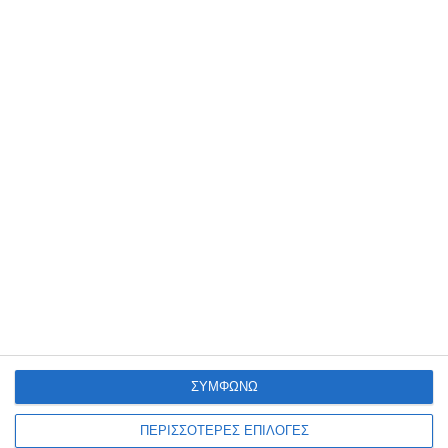
συμβαίνουν στη Δυτική πλευρά
της Θεσσαλονίκης.
Πρύτανης ΔΙΠΑΕ: Το θέμα της μετακόμισης
της ΔΕΘ στη Σίνδο έχει κλείσει οριστικά
Εννέα προσαγωγές και μία σύλληψη σε
επιχείρηση της ΕΛΑΣ στους Δήμους Δέλτα
και Θεσσαλονίκης
Τα πιο δημοφιλή
ΣΥΜΦΩΝΩ
ΠΚΜ: Τριήμεροι ψεκασμοί για κουνούπια στους
ΠΕΡΙΣΣΟΤΕΡΕΣ ΕΠΙΛΟΓΕΣ