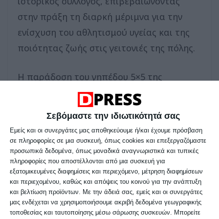
ιστορικός σύλλογος, επιβεβαιώνοντας
στην πράξη τη διαρκή μέριμνα για την
ενίσχυση του αθλητισμού υγείας και της
ποιότητας ζωής στις γειτονιές της πόλης.
Η παράδοση του γηπέδου 5×5 της
Τριανδρίας έρχεται να προστεθεί σε μία
μακρά αλυσίδα παρεμβάσεων,
Σεβόμαστε την ιδιωτικότητά σας
επιβεβαιώνοντας ότι ο ΜΕΑΣ ΤΡΙΤΩΝ
Εμείς και οι συνεργάτες μας αποθηκεύουμε ή/και έχουμε πρόσβαση
συνεχίζει με συνέπεια να επενδύει σε
σε πληροφορίες σε μια συσκευή, όπως cookies και επεξεργαζόμαστε
προσωπικά δεδομένα, όπως μοναδικά αναγνωριστικά και τυπικές
δράσεις κοινωνικής προσφοράς με
πληροφορίες που αποστέλλονται από μια συσκευή για
μετρήσιμο και διαχρονικό αποτύπωμα,
εξατομικευμένες διαφημίσεις και περιεχόμενο, μέτρηση διαφημίσεων
και περιεχομένου, καθώς και απόψεις του κοινού για την ανάπτυξη
έχοντας τον αθλητισμό ως μοχλό
και βελτίωση προϊόντων.
Με την άδειά σας, εμείς και οι συνεργάτες
κοινωνικής συνοχής και βιώσιμης
μας ενδέχεται να χρησιμοποιήσουμε ακριβή δεδομένα γεωγραφικής
τοποθεσίας και ταυτοποίησης μέσω σάρωσης συσκευών. Μπορείτε
ανάπτυξης.