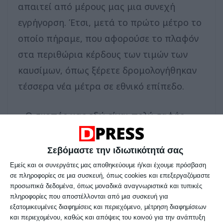
απαιτεί από μέρους μας μια συνεχή
εγρήγορση. Έτσι, μετά το πρώτο μέτρο το
οποίο πήραμε, που αφορούσε το πλαφόν
στα περιθώρια κέρδους των τιμών των
καυσίμων, όπως ξέρετε δρομολογήθηκαν
τέσσερα νέα μέτρα σε εθνικό επίπεδο.
Ο σκοπός μας εδώ είναι πολύ σαφής.
Από τη μία θέλουμε να συγκρατήσουμε την
άνοδο των τιμών στο πετρέλαιο-ντίζελ,
Σεβόμαστε την ιδιωτικότητά σας
διότι αυτό επιβαρύνει σημαντικά τις
Εμείς και οι συνεργάτες μας αποθηκεύουμε ή/και έχουμε πρόσβαση
σε πληροφορίες σε μια συσκευή, όπως cookies και επεξεργαζόμαστε
μεταφορές και το κόστος παραγωγής των
προσωπικά δεδομένα, όπως μοναδικά αναγνωριστικά και τυπικές
επιχειρήσεων. Θέλουμε να ενισχύσουμε
πληροφορίες που αποστέλλονται από μια συσκευή για
εξατομικευμένες διαφημίσεις και περιεχόμενο, μέτρηση διαφημίσεων
στοχευμένα και το κάνουμε για την
και περιεχομένου, καθώς και απόψεις του κοινού για την ανάπτυξη