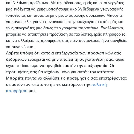
πλειοψηφία των ελληνικών νοικοκυριών
και βελτίωση προϊόντων.
Με την άδειά σας, εμείς και οι συνεργάτες
μας ενδέχεται να χρησιμοποιήσουμε ακριβή δεδομένα γεωγραφικής
μέσα από μια δίμηνη κάρτα, ενισχύουμε
τοποθεσίας και ταυτοποίησης μέσω σάρωσης συσκευών. Μπορείτε
τα νοικοκυριά απέναντι στις αυξήσεις στις
να κάνετε κλικ για να συναινέσετε στην επεξεργασία από εμάς και
τους συνεργάτες μας όπως περιγράφεται παραπάνω. Εναλλακτικά,
τιμές της βενζίνης. Έχουμε στο νου μας
μπορείτε να αποκτήσετε πρόσβαση σε πιο λεπτομερείς πληροφορίες
τους αγρότες μας και δίνουμε ουσιαστικά
και να αλλάξετε τις προτιμήσεις σας πριν συναινέσετε ή να αρνηθείτε
να συναινέσετε.
μια επιδότηση στα λιπάσματα η οποία θα
Λάβετε υπόψη ότι κάποια επεξεργασία των προσωπικών σας
ισχύει από τις 15 Μαρτίου. Και βέβαια μια
δεδομένων ενδέχεται να μην απαιτεί τη συγκατάθεσή σας, αλλά
έχετε το δικαίωμα να αρνηθείτε αυτήν την επεξεργασία. Οι
σημαντική παρέμβαση στα ακτοπλοϊκά
προτιμήσεις σας θα ισχύουν μόνο για αυτόν τον ιστότοπο.
εισιτήρια ώστε να εξασφαλίσουμε ότι οι
Μπορείτε πάντα να αλλάξετε τις προτιμήσεις σας επιστρέφοντας
σε αυτόν τον ιστότοπο ή επισκεπτόμενοι την
πολιτική
τιμές τους, τουλάχιστον για το Πάσχα θα
απορρήτου
μας.
κινηθούν περίπου κοντά στις περσινές
τιμές. Είναι τέσσερα αναχώματα απέναντι
σε αυτή την εξωγενή κρίση, ώστε να
αποφευχθεί στο μέτρο του δυνατού η