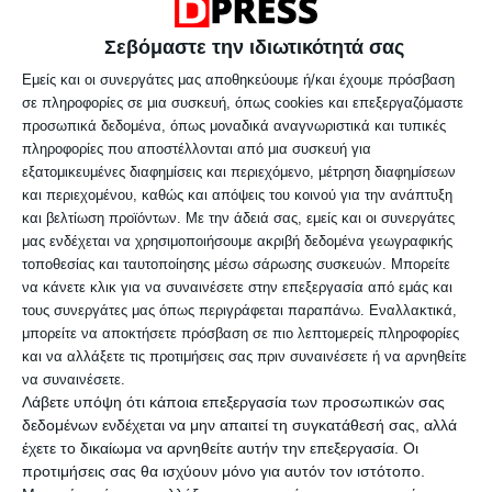
το Δημόσιο – Ποιοι και πώς
Σεβόμαστε την ιδιωτικότητά σας
εντάσσονται
Εμείς και οι συνεργάτες μας αποθηκεύουμε ή/και έχουμε πρόσβαση
σε πληροφορίες σε μια συσκευή, όπως cookies και επεξεργαζόμαστε
Από τα τέλη Ιουνίου ή τις αρχές Ιουλίου,
προσωπικά δεδομένα, όπως μοναδικά αναγνωριστικά και τυπικές
το πιθανότερο, αναμένεται να ανοίξει η
πληροφορίες που αποστέλλονται από μια συσκευή για
εξατομικευμένες διαφημίσεις και περιεχόμενο, μέτρηση διαφημίσεων
νέα έκτακτη ρύθμιση των 72 δόσεων
και περιεχομένου, καθώς και απόψεις του κοινού για την ανάπτυξη
και βελτίωση προϊόντων.
Με την άδειά σας, εμείς και οι συνεργάτες
μας ενδέχεται να χρησιμοποιήσουμε ακριβή δεδομένα γεωγραφικής
τοποθεσίας και ταυτοποίησης μέσω σάρωσης συσκευών. Μπορείτε
να κάνετε κλικ για να συναινέσετε στην επεξεργασία από εμάς και
τους συνεργάτες μας όπως περιγράφεται παραπάνω. Εναλλακτικά,
μπορείτε να αποκτήσετε πρόσβαση σε πιο λεπτομερείς πληροφορίες
και να αλλάξετε τις προτιμήσεις σας πριν συναινέσετε ή να αρνηθείτε
να συναινέσετε.
Λάβετε υπόψη ότι κάποια επεξεργασία των προσωπικών σας
δεδομένων ενδέχεται να μην απαιτεί τη συγκατάθεσή σας, αλλά
έχετε το δικαίωμα να αρνηθείτε αυτήν την επεξεργασία. Οι
προτιμήσεις σας θα ισχύουν μόνο για αυτόν τον ιστότοπο.