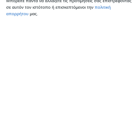
Μπορείτε πάντα να αλλάξετε τις προτιμήσεις σας επιστρέφοντας
σε αυτόν τον ιστότοπο ή επισκεπτόμενοι την
πολιτική
απορρήτου
μας.
ΕΛΛΑΔΑ
ΟΙΚΟΝΟΜΙΑ
31 Μαΐου 2026
DELTA PRESS
ΕΞΟΙΚΟΝΟΜΩ
,
ΚΑΤΟΙΚΙΑ
,
ΟΙΚΟΝΟΜΙΑ
2 λεπτά ανάγνωσης
Έρχεται το νέο “Ανακαινίζω”
για περισσότερους
δικαιούχους και με
υψηλότερες επιδοτήσεις
Μία νέα σημαντική παρέμβαση για την
αύξηση της προσφοράς διαθέσιμων
κατοικιών επιχειρεί η κυβέρνηση μέσω
του νέου προγράμματος “ Ανακαινίζω”