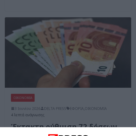
ΟΙΚΟΝΟΜΙΑ
3 Ιουνίου 2026
DELTA PRESS
ΕΦΟΡΙΑ
,
ΟΙΚΟΝΟΜΙΑ
4 λεπτά ανάγνωσης
Έκτακτη ρύθμιση 72 δόσεων
για ληξιπρόθεσμα χρέη προς